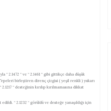
la “ 2.1472 “ ve “ 2.1461 “ gibi gittikçe daha düşük
peleri birleştiren direnç çizgisi ( yeşil renkli ) yukarı
2.1217 “ desteğinin kırılıp kırılmamasına dikkat
 edildi. “ 2.1232 “ görüldü ve desteğe yanaşıldığı için