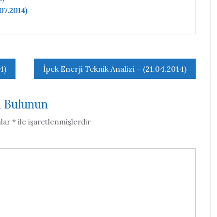
07.2014)
4)
İpek Enerji Teknik Analizi – (21.04.2014)
a Bulunun
nlar
*
ile işaretlenmişlerdir