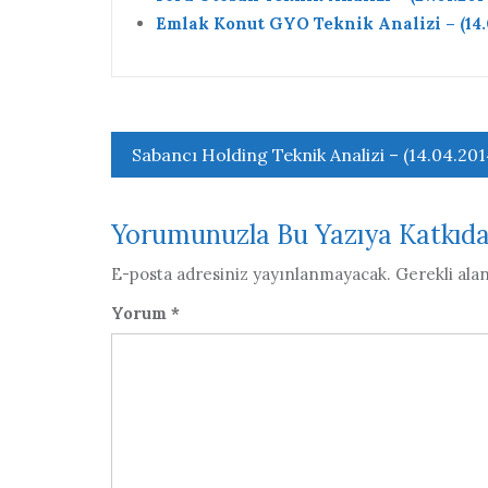
Emlak Konut GYO Teknik Analizi – (14.
Yazı
Sabancı Holding Teknik Analizi – (14.04.201
gezinmesi
Yorumunuzla Bu Yazıya Katkıd
E-posta adresiniz yayınlanmayacak.
Gerekli ala
Yorum
*