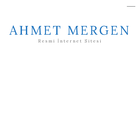
AHMET MERGEN
Resmi İnternet Sitesi