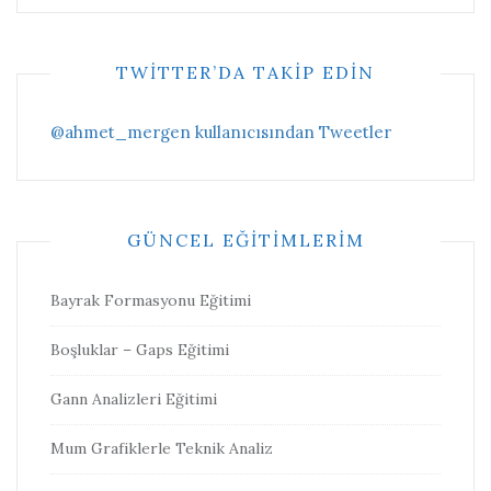
TWITTER’DA TAKIP EDIN
@ahmet_mergen kullanıcısından Tweetler
GÜNCEL EĞITIMLERIM
Bayrak Formasyonu Eğitimi
Boşluklar – Gaps Eğitimi
Gann Analizleri Eğitimi
Mum Grafiklerle Teknik Analiz