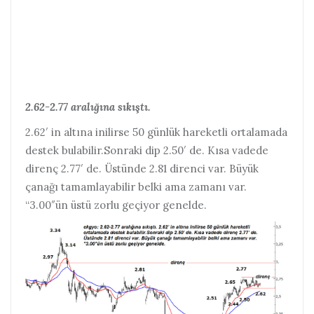
2.62-2.77 aralığına sıkıştı.
2.62′ in altına inilirse 50 günlük hareketli ortalamada
destek bulabilir.Sonraki dip 2.50′ de. Kısa vadede
direnç 2.77′ de. Üstünde 2.81 direnci var. Büyük
çanağı tamamlayabilir belki ama zamanı var.
“3.00″ün üstü zorlu geçiyor genelde.