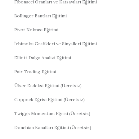
Fibonacci Oranları ve Katsayıları Eğitimi
Bollinger Bantları Eğitimi
Pivot Noktası Eğitimi
İchimoku Grafikleri ve Sinyalleri Eğitimi
Elliott Dalga Analizi Eğitimi
Pair Trading Eğitimi
Ülser Endeksi Eğitimi (Ücretsiz)
Coppock Eğrisi Eğitimi (Ücretsiz)
Twiggs Momentum Eğrisi (Ücretsiz)
Donchian Kanalları Eğitimi (Ücretsiz)