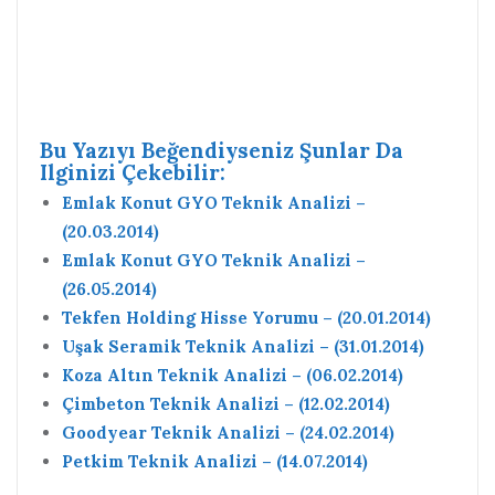
Bu Yazıyı Beğendiyseniz Şunlar Da
Ilginizi Çekebilir:
Emlak Konut GYO Teknik Analizi –
(20.03.2014)
Emlak Konut GYO Teknik Analizi –
(26.05.2014)
Tekfen Holding Hisse Yorumu – (20.01.2014)
Uşak Seramik Teknik Analizi – (31.01.2014)
Koza Altın Teknik Analizi – (06.02.2014)
Çimbeton Teknik Analizi – (12.02.2014)
Goodyear Teknik Analizi – (24.02.2014)
Petkim Teknik Analizi – (14.07.2014)