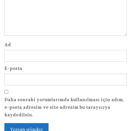
Ad
E-posta
Daha sonraki yorumlarımda kullanılması için adım,
e-posta adresim ve site adresim bu tarayıcıya
kaydedilsin.