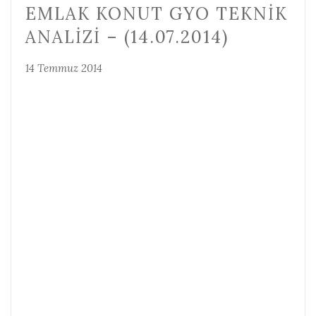
EMLAK KONUT GYO TEKNIK
ANALIZI – (14.07.2014)
14 Temmuz 2014