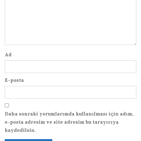
Ad
E-posta
Daha sonraki yorumlarımda kullanılması için adım,
e-posta adresim ve site adresim bu tarayıcıya
kaydedilsin.