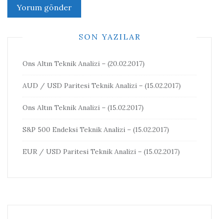
SON YAZILAR
Ons Altın Teknik Analizi – (20.02.2017)
AUD / USD Paritesi Teknik Analizi – (15.02.2017)
Ons Altın Teknik Analizi – (15.02.2017)
S&P 500 Endeksi Teknik Analizi – (15.02.2017)
EUR / USD Paritesi Teknik Analizi – (15.02.2017)