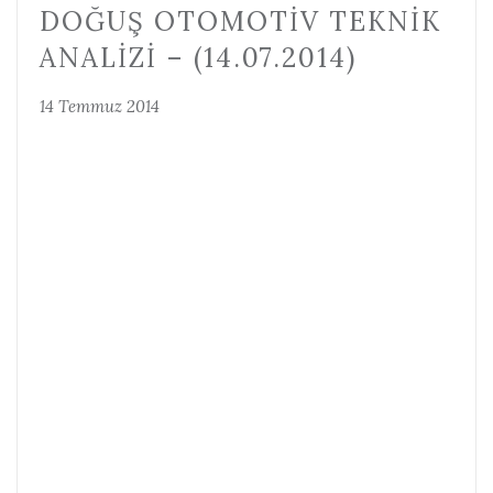
DOĞUŞ OTOMOTIV TEKNIK
ANALIZI – (14.07.2014)
14 Temmuz 2014