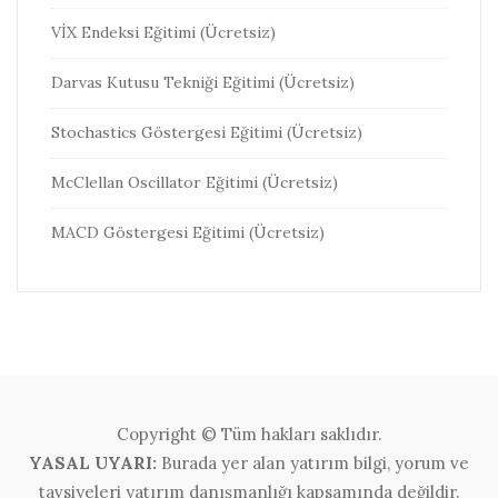
VİX Endeksi Eğitimi (Ücretsiz)
Darvas Kutusu Tekniği Eğitimi (Ücretsiz)
Stochastics Göstergesi Eğitimi (Ücretsiz)
McClellan Oscillator Eğitimi (Ücretsiz)
MACD Göstergesi Eğitimi (Ücretsiz)
Copyright © Tüm hakları saklıdır.
YASAL UYARI:
Burada yer alan yatırım bilgi, yorum ve
tavsiyeleri yatırım danışmanlığı kapsamında değildir.