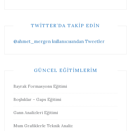
TWITTER’DA TAKIP EDIN
@ahmet_mergen kullanıcısından Tweetler
GÜNCEL EĞITIMLERIM
Bayrak Formasyonu Eğitimi
Boşluklar – Gaps Eğitimi
Gann Analizleri Eğitimi
Mum Grafiklerle Teknik Analiz