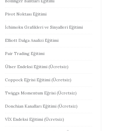
Bollinger Bantları Eğitimi
Pivot Noktası Eğitimi
İchimoku Grafikleri ve Sinyalleri Eğitimi
Elliott Dalga Analizi Eğitimi
Pair Trading Eğitimi
Ülser Endeksi Eğitimi (Ücretsiz)
Coppock Eğrisi Eğitimi (Ücretsiz)
Twiggs Momentum Eğrisi (Ücretsiz)
Donchian Kanalları Eğitimi (Ücretsiz)
VİX Endeksi Eğitimi (Ücretsiz)