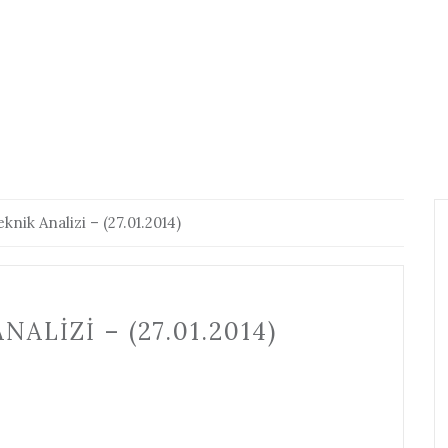
nik Analizi – (27.01.2014)
LIZI – (27.01.2014)