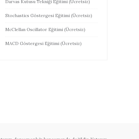
Darvas Kutusu Tekniği Eğitimi (Ücretsiz)
Stochastics Göstergesi Eğitimi (Ücretsiz)
McClellan Oscillator Eğitimi (Ücretsiz)
MACD Göstergesi Eğitimi (Ücretsiz)