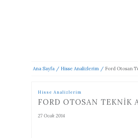
Ana Sayfa
Hisse Analizlerim
Ford Otosan Tek
Hisse Analizlerim
FORD OTOSAN TEKNIK ANA
27 Ocak 2014