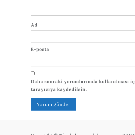
Ad
E-posta
Daha sonraki yorumlarımda kullanılması içi
tarayıcıya kaydedilsin.