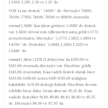
2.2450, 2.285, 2.30 ve 2.32’ de.
VOB’ ta ise destek “ 74000 “ de. Dirençler 75800,
76200, 77950, 78400, 79500 ve 80600 civarında.
eurusd 1.3686’ dan işlem görüyor. 1.3680’ de destek
var. 1.3830 zirvesi test edilemeden satış geldi 1.3773
seviyelerinden. Dirençler “ 1.3773, 1.3832, 1.3893 ve
1.4200 “ de. Destekler ‘ 1.3680, 1.3560, 1.3520 ve
1.3480 ‘ de.
xauusd ( Altın ) 1328.21 dolar/ons’ da.1350.00 ve
1362.00 civarında dirençler var. Düzeltme geldii
1345.00 civarından. Kısa vadeli destek olarak önce
1320.00, 1308.00, sonra 1300-1295.00 aralığına
bakılabilir. 1331.00 desteği delindi. Düzeltme devam
edebilir biraz daha. Gram altın ise 95.21’ de. Kısa
vadede destekler 91.80, 89.80, 88.43, 86.80 ve 85.25
de. Dirençler 96.00 ve 97.30’ da.