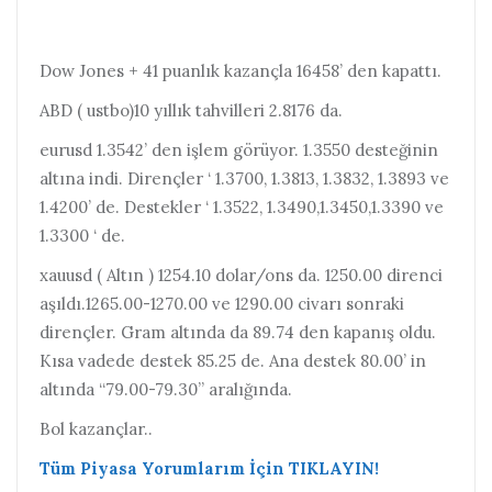
Dow Jones + 41 puanlık kazançla 16458’ den kapattı.
ABD ( ustbo)10 yıllık tahvilleri 2.8176 da.
eurusd 1.3542’ den işlem görüyor. 1.3550 desteğinin
altına indi. Dirençler ‘ 1.3700, 1.3813, 1.3832, 1.3893 ve
1.4200’ de. Destekler ‘ 1.3522, 1.3490,1.3450,1.3390 ve
1.3300 ‘ de.
xauusd ( Altın ) 1254.10 dolar/ons da. 1250.00 direnci
aşıldı.1265.00-1270.00 ve 1290.00 civarı sonraki
dirençler. Gram altında da 89.74 den kapanış oldu.
Kısa vadede destek 85.25 de. Ana destek 80.00’ in
altında “79.00-79.30” aralığında.
Bol kazançlar..
Tüm Piyasa Yorumlarım İçin TIKLAYIN!