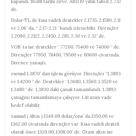
kapandı. 16588 tarihi zirve. ABD 10 yıllık tahvil 2.732
de.
Dolar-TL de kısa vadeli destekler 2.1735, 2.1580, 2.11
ve 2.06’ da. “ 2.17-2.21 ’ bandı izlenebilir. Dirençler
2.2090, 2.2122, 2.2450, 2.285, 2.30 ve 2.32’ de.
VOB’ ta ise destekler “ 77200, 75400 ve 74000 “ de.
Dirençler 77950, 78400, 79500 ve 80600 civarında.
Dirence yanaştı.
eurusd 1.3870’ dan işlem görüyor. Dirençler “1.3893
ve 1.4200 “ de. Destekler ‘ 1.3680, 1.3560, 1.3520 ve
1.3480 ‘ de. 1.3830 daki çanak tamamlandı. 1.3893
çanağını tamamlamaya çalışyor. 1.41 uzun vade
hedef olabilir.
xauusd ( Altın ) 1349.09 dolar/ons’ da.1350.00 ve
1362.00 civarında dirençler var. Kısa vadeli destek
olarak önce 1320.00, 1308.00’ de. Gram altın ise