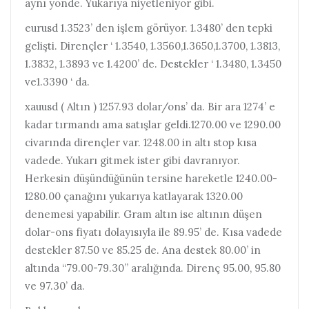
aynı yönde. Yukarıya niyetleniyor gibi.
eurusd 1.3523’ den işlem görüyor. 1.3480’ den tepki
gelişti. Dirençler ‘ 1.3540, 1.3560,1.3650,1.3700, 1.3813,
1.3832, 1.3893 ve 1.4200’ de. Destekler ‘ 1.3480, 1.3450
ve1.3390 ‘ da.
xauusd ( Altın ) 1257.93 dolar/ons’ da. Bir ara 1274’ e
kadar tırmandı ama satışlar geldi.1270.00 ve 1290.00
civarında dirençler var. 1248.00 in altı stop kısa
vadede. Yukarı gitmek ister gibi davranıyor.
Herkesin düşündüğünün tersine hareketle 1240.00-
1280.00 çanağını yukarıya katlayarak 1320.00
denemesi yapabilir. Gram altın ise altının düşen
dolar-ons fiyatı dolayısıyla ile 89.95’ de. Kısa vadede
destekler 87.50 ve 85.25 de. Ana destek 80.00’ in
altında “79.00-79.30” aralığında. Direnç 95.00, 95.80
ve 97.30’ da.