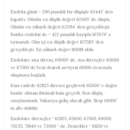
Endeks günü – 290 puanlık bir düşüşle 62442’ den
kapattı. Günün en düşük değeri 62405’ de oluştu.
Günün en yüksek değeri 63394’ den gerçekleşti.
Banka endeksi de – 422 puanlık kayıpla 107679’ a
tırmandı. Gün içi en düşük değer 107583’ den
gerçekleşti. En yüksek değer 110081 oldu.
Endekste ana direnç 69000’ de. Ara dirençler 65600
ve 67500 de.Yeni destek seviyesi 61000 civarında
oluşmaya başladı.
Kısa vadede 62825 direnci geçilerek 65000’ e doğru
hamle olması ihtimali hala geçerli. Son düşüş
onaylanmadı. Yukarıya gidiş olacak gibi. Stop 61000’
in altı olabilir.
Endekste dirençler “ 62825, 65600, 67500, 69000,
70235, 71840 ve 73000 “ de. Destekler “ 61150 ve