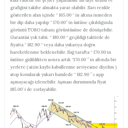
kısa vadede bir şeyler yaşanabilir mi diye ürünü ve
grafiğini takibe almakta yarar olabilir. Sarı renkle
gösterilen alan içinde “ 165.00 “ in altına inmeden
bir dip daha yapılıp “ 170.00” in üstüne çıkıldığında
görüntü TOBO tabanı görüntüsüne de dönüşebilir.
Garantisi yok tabii. “ 180.00 “ geçildiği taktirde de
fiyatta “ 182.90 “ veya daha yukarıya doğru
hareketlenme beklenebilir. Sağ tarafta “ 170.00 in
üstüne gidildikten sonra artık “170.00 ” in altında bir
yerlere ( sizin kaybı kabullenme seviyesine diyelim )
stop konularak yukarı hamlede “ 182.90 ” ı aşıp
aşmayacağı izlenebilir. Aşması durumunda fiyat
185.00’ i de zorlayabilir.