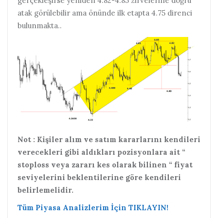
gerçekleşirse yeniden 4.82-4.85 zirvelerine doğru
atak görülebilir ama önünde ilk etapta 4.75 direnci
bulunmakta..
Not : Kişiler alım ve satım kararlarını kendileri
verecekleri gibi aldıkları pozisyonlara ait “
stoploss veya zararı kes olarak bilinen “ fiyat
seviyelerini beklentilerine göre kendileri
belirlemelidir.
Tüm Piyasa Analizlerim İçin TIKLAYIN!