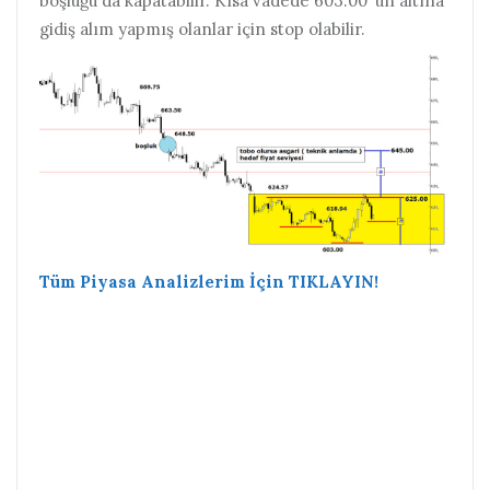
boşluğu da kapatabilir. Kısa vadede 603.00’ ün altına
gidiş alım yapmış olanlar için stop olabilir.
Tüm Piyasa Analizlerim İçin TIKLAYIN!