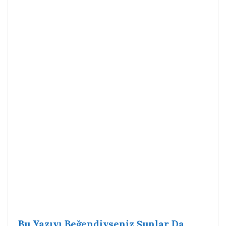
Bu Yazıyı Beğendiyseniz Şunlar Da