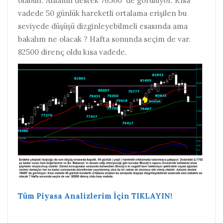
olabilir. Anlamlı destek 76500′ de görülüyor. Kısa
vadede 50 günlük hareketli ortalama erişilen bu
seviyede düşüşü dizginleyebilmeli esasında ama
bakalım ne olacak ? Hafta sonunda seçim de var.
82500 direnç oldu kısa vadede.
Tüm Piyasa Analizlerim İçin TIKLAYIN!