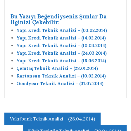
Bu Yazıyı Beğendiyseniz Şunlar Da
Ilginizi Çekebilir:
Yapı Kredi Teknik Analizi – (03.02.2014)
Yapı Kredi Teknik Analizi – (14.02.2014)
Yapı Kredi Teknik Analizi – (10.03.2014)
Yapı Kredi Teknik Analizi – (24.03.2014)
Yapı Kredi Teknik Analizi – (16.06.2014)
Çemtaş Teknik Analizi – (28.01.2014)
Kartonsan Teknik Analizi – (10.02.2014)
Goodyear Teknik Analizi – (31.07.2014)
Yazı
Vakıfbank Teknik Analizi – (28.04.2014)
gezinmesi
Türk Traktör Teknik Analizi – (28.04.2014)