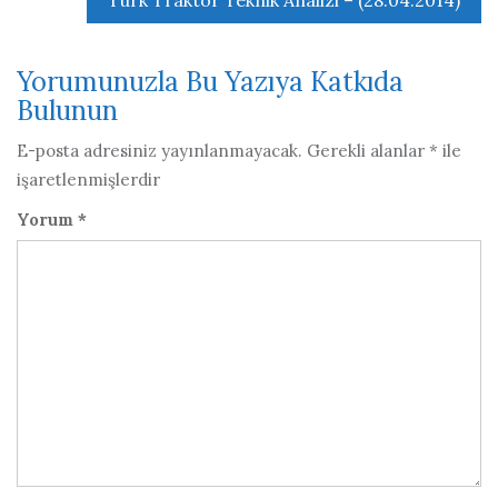
Yorumunuzla Bu Yazıya Katkıda
Bulunun
E-posta adresiniz yayınlanmayacak.
Gerekli alanlar
*
ile
işaretlenmişlerdir
Yorum
*