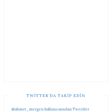
TWITTER’DA TAKIP EDIN
@ahmet_mergen kullanıcısından Tweetler