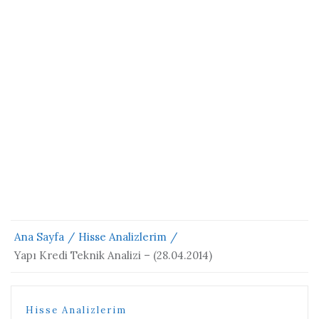
Ana Sayfa
Hisse Analizlerim
Yapı Kredi Teknik Analizi – (28.04.2014)
Hisse Analizlerim