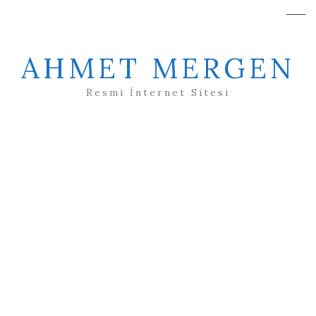
AHMET MERGEN
Resmi İnternet Sitesi