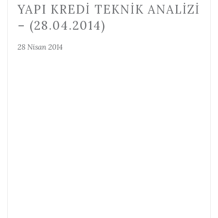
YAPI KREDI TEKNIK ANALIZI
– (28.04.2014)
28 Nisan 2014