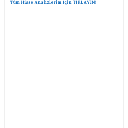
Tüm Hisse Analizlerim İçin TIKLAYIN!