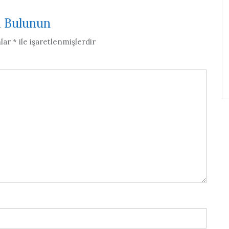
a Bulunun
nlar
*
ile işaretlenmişlerdir