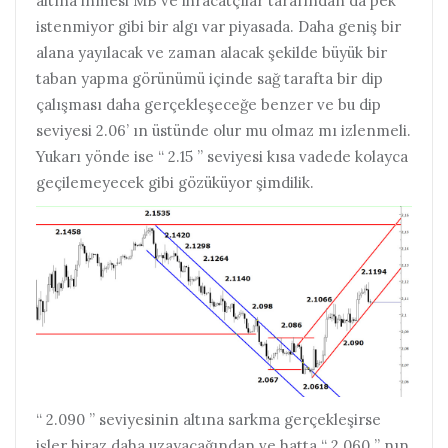
altına inmesi MB ve ihracatçılar tarafından da pek
istenmiyor gibi bir algı var piyasada. Daha geniş bir
alana yayılacak ve zaman alacak şekilde büyük bir
taban yapma görünümü içinde sağ tarafta bir dip
çalışması daha gerçekleşeceğe benzer ve bu dip
seviyesi 2.06’ ın üstünde olur mu olmaz mı izlenmeli.
Yukarı yönde ise “ 2.15 ” seviyesi kısa vadede kolayca
geçilemeyecek gibi gözüküyor şimdilik.
“ 2.090 ” seviyesinin altına sarkma gerçekleşirse
işler biraz daha uzayacağından ve hatta “ 2.060 ” nın