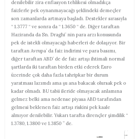
denilebilir zira enflasyon tehlikesi olmadıkça
faizlerle pek oynanmayacağı şeklindeki demeçler
son zamanlarda artmaya başladı. Destekler sırasıyla
“ 1.3777 “ ve sonra da “ 1.3650 “ de. Diğer taraftan
Haziranda da Sn. Draghi’ nin para arzı konusunda
pek de istekli olmayacağı haberleri de dolaşıyor. Bir
taraftan Avrupa’ da faiz indirimi ve para basımı,
diğer taraftan ABD’ de de faiz artışı ihtimali normal
şartlarda iki taraftan birden etki ederek Euro
üzerinde çok daha fazla tahripkar bir durum
yaratması lazımdı ama şu ana bakacak olursak pek o
kadar olmadı. BU tabii ileride olmayacak anlamına
gelmez belki ama nedense piyasa ABD tarafından
gelmesi beklenen faiz artışı riskini pek kaale
almıyor denilebilir. Yukarı tarafta dirençler şimdilik “
1.3780, 1.3800 ve 1.3850 ” de.