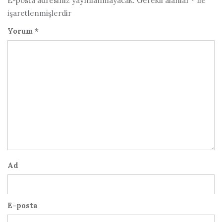
E-posta adresiniz yayınlanmayacak.
Gerekli alanlar
*
ile
işaretlenmişlerdir
Yorum
*
Ad
E-posta