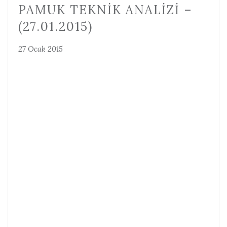
PAMUK TEKNIK ANALIZI –
(27.01.2015)
27 Ocak 2015