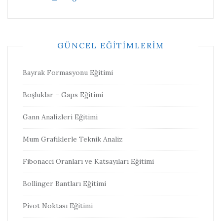
GÜNCEL EĞITIMLERIM
Bayrak Formasyonu Eğitimi
Boşluklar – Gaps Eğitimi
Gann Analizleri Eğitimi
Mum Grafiklerle Teknik Analiz
Fibonacci Oranları ve Katsayıları Eğitimi
Bollinger Bantları Eğitimi
Pivot Noktası Eğitimi