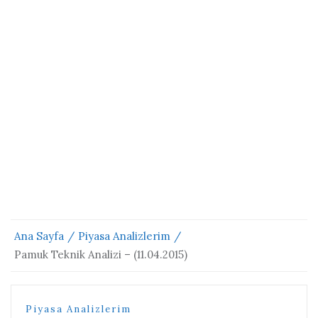
Ana Sayfa
Piyasa Analizlerim
Pamuk Teknik Analizi – (11.04.2015)
Piyasa Analizlerim