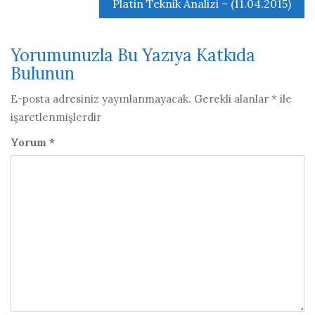
Platin Teknik Analizi – (11.04.2015)
Yorumunuzla Bu Yazıya Katkıda
Bulunun
E-posta adresiniz yayınlanmayacak.
Gerekli alanlar
*
ile
işaretlenmişlerdir
Yorum
*