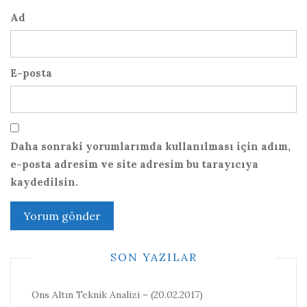
Ad
E-posta
Daha sonraki yorumlarımda kullanılması için adım,
e-posta adresim ve site adresim bu tarayıcıya
kaydedilsin.
SON YAZILAR
Ons Altın Teknik Analizi – (20.02.2017)