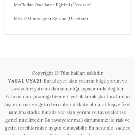
McClellan Oscillator Eğitimi (Ücretsiz)
MACD Göstergesi Eğitimi (Ücretsiz)
Copyright © Tüm hakları saklıdır.
YASAL UYARI:
Burada yer alan yatırım bilgi, yorum ve
tavsiyeleri yatırım danışmanlığı kapsamında değildir.
Yatırım danışmanlığı hizmeti, yetkili kuruluşlar tarafından
kişilerin risk ve getiri tercihleri dikkate alınarak kişiye özel
sunulmaktadır. Burada yer alan yorum ve tavsiyeler ise
genel niteliktedir. Bu tavsiyeler mali durumunuz ile risk ve
getiri tercihlerinize uygun olmayabilir. Bu nedenle, sadece