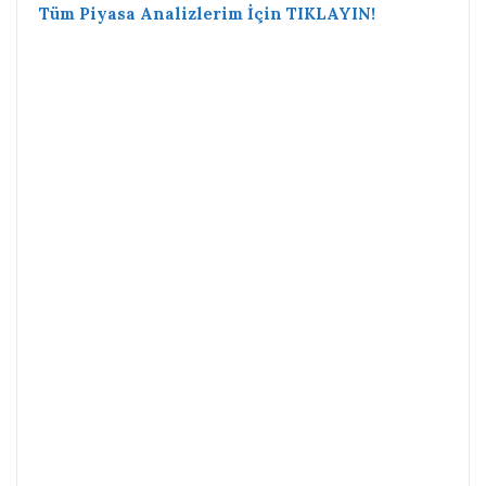
Tüm Piyasa Analizlerim İçin TIKLAYIN!