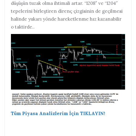
düşüşün tuzak olma ihtimali artar. “1208″ ve “1204″
tepelerini birleştiren direnç çizgisinin de geçilmesi
halinde yukarı yönde hareketlenme hız kazanabilir
o taktirde..
Tüm Piyasa Analizlerim İçin TIKLAYIN!