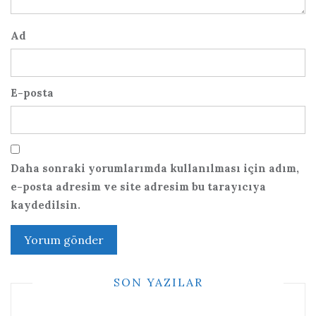
Ad
E-posta
Daha sonraki yorumlarımda kullanılması için adım,
e-posta adresim ve site adresim bu tarayıcıya
kaydedilsin.
SON YAZILAR