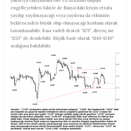
yukarıya taşıyamasa bile en azından düşüşü
engelleyebilen faktör de Rusya’daki krizin etrafa
yayılıp yayılmayacağı veya yayılırsa da etkisinin
beklenenden büyük olup olmayacağı korkusu olarak
tanımlanabilir. Kısa vadeli destek “1171″, direnç ise
“1213″ de denilebilir. Büyük bant olarak “1140-1240″
aralığına bakılabilir.