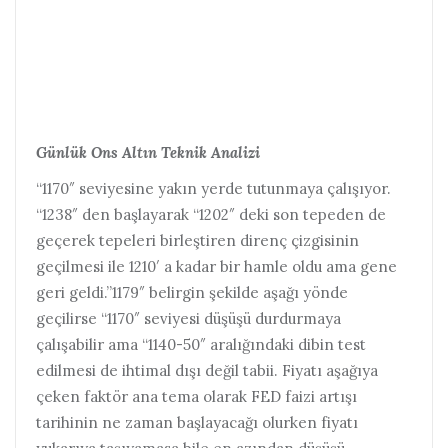
Günlük Ons Altın Teknik Analizi
“1170″ seviyesine yakın yerde tutunmaya çalışıyor.
“1238″ den başlayarak “1202″ deki son tepeden de
geçerek tepeleri birleştiren direnç çizgisinin
geçilmesi ile 1210′ a kadar bir hamle oldu ama gene
geri geldi.”1179″ belirgin şekilde aşağı yönde
geçilirse “1170″ seviyesi düşüşü durdurmaya
çalışabilir ama “1140-50″ aralığındaki dibin test
edilmesi de ihtimal dışı değil tabii. Fiyatı aşağıya
çeken faktör ana tema olarak FED faizi artışı
tarihinin ne zaman başlayacağı olurken fiyatı