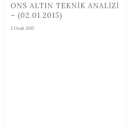
ONS ALTIN TEKNIK ANALIZI
– (02.01.2015)
2 Ocak 2015