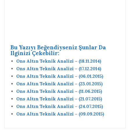
Bu Yazıyı Beğendiyseniz Şunlar Da
Ilginizi Çekebilir:
Ons Altın Teknik Analizi – (18.11.2014)
Ons Altın Teknik Analizi – (17.12.2014)
Ons Altın Teknik Analizi – (06.01.2015)
Ons Altın Teknik Analizi – (23.01.2015)
Ons Altın Teknik Analizi – (11.06.2015)
Ons Altın Teknik Analizi – (21.07.2015)
Ons Altın Teknik Analizi – (24.07.2015)
Ons Altın Teknik Analizi – (09.09.2015)