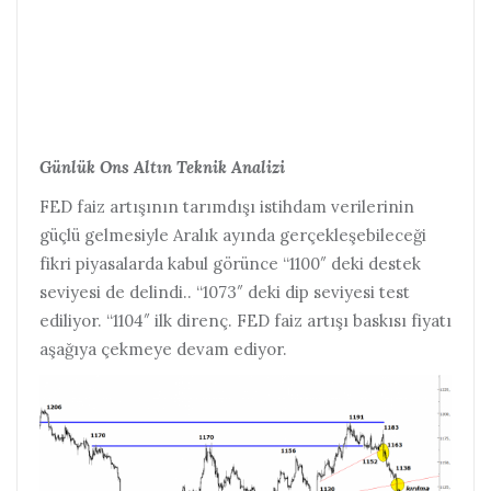
Günlük Ons Altın Teknik Analizi
FED faiz artışının tarımdışı istihdam verilerinin
güçlü gelmesiyle Aralık ayında gerçekleşebileceği
fikri piyasalarda kabul görünce “1100″ deki destek
seviyesi de delindi.. “1073″ deki dip seviyesi test
ediliyor. “1104″ ilk direnç. FED faiz artışı baskısı fiyatı
aşağıya çekmeye devam ediyor.