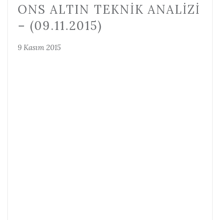
ONS ALTIN TEKNIK ANALIZI
– (09.11.2015)
9 Kasım 2015