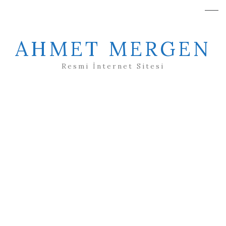
AHMET MERGEN
Resmi İnternet Sitesi