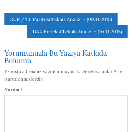
Yazı
EUR / TL Paritesi Teknik Analizi – (09.11.2015)
gezinmesi
DAX Endeksi Teknik Analizi – (10.11.2015)
Yorumunuzla Bu Yazıya Katkıda
Bulunun
E-posta adresiniz yayınlanmayacak.
Gerekli alanlar
*
ile
işaretlenmişlerdir
Yorum
*