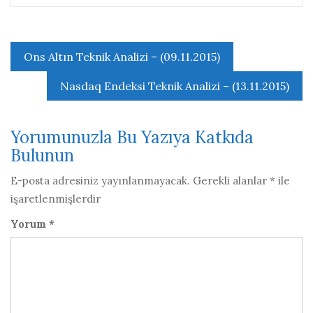
Yazı
Ons Altın Teknik Analizi – (09.11.2015)
gezinmesi
Nasdaq Endeksi Teknik Analizi – (13.11.2015)
Yorumunuzla Bu Yazıya Katkıda
Bulunun
E-posta adresiniz yayınlanmayacak.
Gerekli alanlar
*
ile
işaretlenmişlerdir
Yorum
*