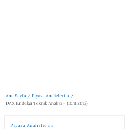
Ana Sayfa
Piyasa Analizlerim
DAX Endeksi Teknik Analizi – (10.11.2015)
Piyasa Analizlerim