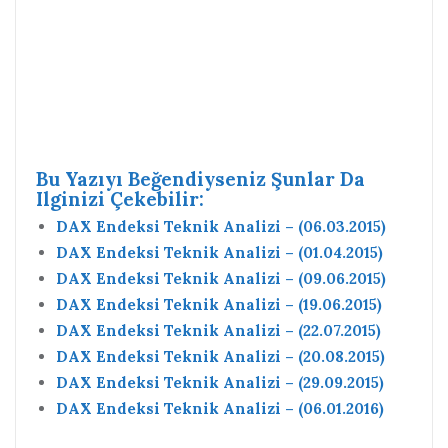
Bu Yazıyı Beğendiyseniz Şunlar Da
Ilginizi Çekebilir:
DAX Endeksi Teknik Analizi – (06.03.2015)
DAX Endeksi Teknik Analizi – (01.04.2015)
DAX Endeksi Teknik Analizi – (09.06.2015)
DAX Endeksi Teknik Analizi – (19.06.2015)
DAX Endeksi Teknik Analizi – (22.07.2015)
DAX Endeksi Teknik Analizi – (20.08.2015)
DAX Endeksi Teknik Analizi – (29.09.2015)
DAX Endeksi Teknik Analizi – (06.01.2016)