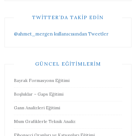
TWITTER’DA TAKIP EDIN
@ahmet_mergen kullanıcısından Tweetler
GÜNCEL EĞITIMLERIM
Bayrak Formasyonu Eğitimi
Boşluklar – Gaps Eğitimi
Gann Analizleri Eğitimi
Mum Grafiklerle Teknik Analiz
Fibonacci Oranları ve Katsayıları Eğitimi