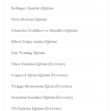
Bollinger Bantları Eğitimi
Pivot Noktası Eğitimi
İchimoku Grafikleri ve Sinyalleri Eğitimi
Elliott Dalga Analizi Eğitimi
Pair Trading Eğitimi
Ülser Endeksi Eğitimi (Ücretsiz)
Coppock Eğrisi Eğitimi (Ücretsiz)
Twiggs Momentum Eğrisi (Ücretsiz)
Donchian Kanalları Eğitimi (Ücretsiz)
VİX Endeksi Eğitimi (Ücretsiz)