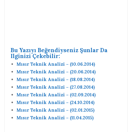
Bu Yazıyı Beğendiyseniz Şunlar Da
Ilginizi Çekebilir:
Mısır Teknik Analizi – (10.06.2014)
Mısır Teknik Analizi – (20.06.2014)
Mısır Teknik Analizi – (18.08.2014)
Mısır Teknik Analizi – (27.08.2014)
Mısır Teknik Analizi – (02.09.2014)
Mısır Teknik Analizi – (24.10.2014)
Mısır Teknik Analizi – (02.01.2015)
Mısır Teknik Analizi – (11.04.2015)