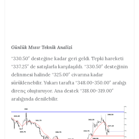
Günlük Mısır Teknik Analizi
“330.50″ desteğine kadar geri geldi. Tepki hareketi
“337.25″ de satışlarla karşılaşıldı. “330.50″ desteğinin
delinmesi halinde “325.00″ civarına kadar
sürüklenebilir. Yukarı tarafta “348.00-350.00″ aralığı
direnç oluşturuyor. Ana destek “318.00-319.00″
aralığında denilebilir.