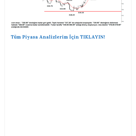
Tüm Piyasa Analizlerim İçin TIKLAYIN!