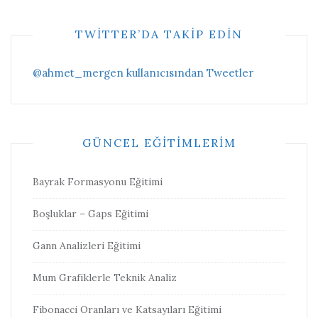
TWITTER’DA TAKIP EDIN
@ahmet_mergen kullanıcısından Tweetler
GÜNCEL EĞITIMLERIM
Bayrak Formasyonu Eğitimi
Boşluklar – Gaps Eğitimi
Gann Analizleri Eğitimi
Mum Grafiklerle Teknik Analiz
Fibonacci Oranları ve Katsayıları Eğitimi