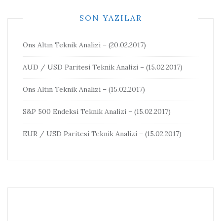
SON YAZILAR
Ons Altın Teknik Analizi – (20.02.2017)
AUD / USD Paritesi Teknik Analizi – (15.02.2017)
Ons Altın Teknik Analizi – (15.02.2017)
S&P 500 Endeksi Teknik Analizi – (15.02.2017)
EUR / USD Paritesi Teknik Analizi – (15.02.2017)