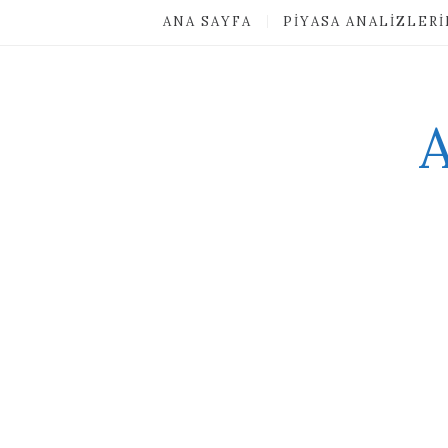
ANA SAYFA
PIYASA ANALIZLER