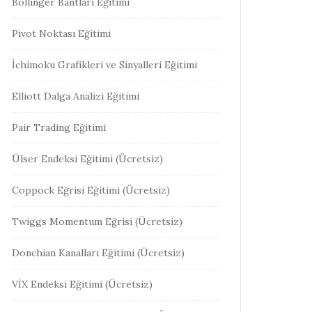
Bollinger Bantları Eğitimi
Pivot Noktası Eğitimi
İchimoku Grafikleri ve Sinyalleri Eğitimi
Elliott Dalga Analizi Eğitimi
Pair Trading Eğitimi
Ülser Endeksi Eğitimi (Ücretsiz)
Coppock Eğrisi Eğitimi (Ücretsiz)
Twiggs Momentum Eğrisi (Ücretsiz)
Donchian Kanalları Eğitimi (Ücretsiz)
VİX Endeksi Eğitimi (Ücretsiz)