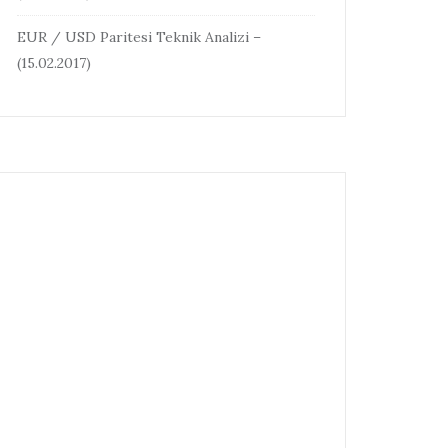
EUR / USD Paritesi Teknik Analizi –
(15.02.2017)