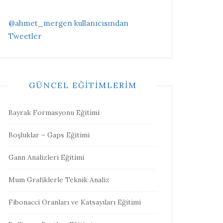
@ahmet_mergen kullanıcısından
Tweetler
GÜNCEL EĞITIMLERIM
Bayrak Formasyonu Eğitimi
Boşluklar – Gaps Eğitimi
Gann Analizleri Eğitimi
Mum Grafiklerle Teknik Analiz
Fibonacci Oranları ve Katsayıları Eğitimi