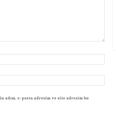
n adım, e-posta adresim ve site adresim bu