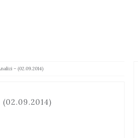
nalizi – (02.09.2014)
(02.09.2014)