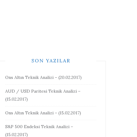
SON YAZILAR
Ons Altın Teknik Analizi – (20.02.2017)
AUD / USD Paritesi Teknik Analizi –
(15.02.2017)
Ons Altın Teknik Analizi – (15.02.2017)
S&P 500 Endeksi Teknik Analizi –
(15.02.2017)