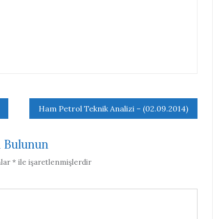
Ham Petrol Teknik Analizi – (02.09.2014)
a Bulunun
nlar
*
ile işaretlenmişlerdir