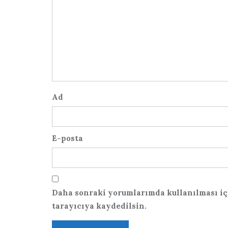
Ad
E-posta
Daha sonraki yorumlarımda kullanılması içi
tarayıcıya kaydedilsin.