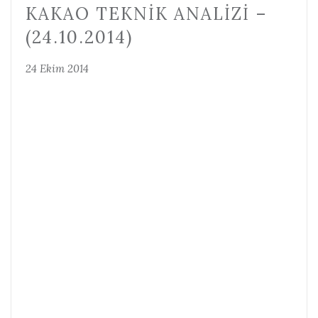
KAKAO TEKNIK ANALIZI –
(24.10.2014)
24 Ekim 2014