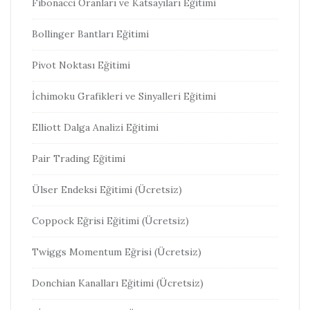
Fibonacci Oranları ve Katsayıları Eğitimi
Bollinger Bantları Eğitimi
Pivot Noktası Eğitimi
İchimoku Grafikleri ve Sinyalleri Eğitimi
Elliott Dalga Analizi Eğitimi
Pair Trading Eğitimi
Ülser Endeksi Eğitimi (Ücretsiz)
Coppock Eğrisi Eğitimi (Ücretsiz)
Twiggs Momentum Eğrisi (Ücretsiz)
Donchian Kanalları Eğitimi (Ücretsiz)