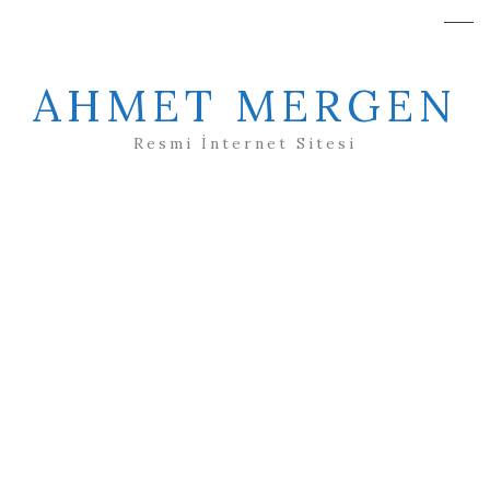
AHMET MERGEN
Resmi İnternet Sitesi