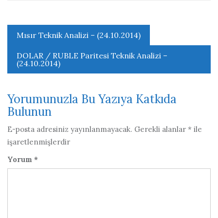
Yazı
Mısır Teknik Analizi – (24.10.2014)
gezinmesi
DOLAR / RUBLE Paritesi Teknik Analizi –
(24.10.2014)
Yorumunuzla Bu Yazıya Katkıda
Bulunun
E-posta adresiniz yayınlanmayacak.
Gerekli alanlar
*
ile
işaretlenmişlerdir
Yorum
*