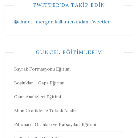
TWITTER’DA TAKIP EDIN
@ahmet_mergen kullanıcısından Tweetler
GÜNCEL EĞITIMLERIM
Bayrak Formasyonu Eğitimi
Boşluklar – Gaps Eğitimi
Gann Analizleri Eğitimi
Mum Grafiklerle Teknik Analiz
Fibonacci Oranları ve Katsayıları Eğitimi