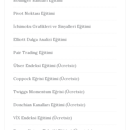
Bollinger Bantları Eğitimi
Pivot Noktası Eğitimi
İchimoku Grafikleri ve Sinyalleri Eğitimi
Elliott Dalga Analizi Eğitimi
Pair Trading Eğitimi
Ülser Endeksi Eğitimi (Ücretsiz)
Coppock Eğrisi Eğitimi (Ücretsiz)
Twiggs Momentum Eğrisi (Ücretsiz)
Donchian Kanalları Eğitimi (Ücretsiz)
VİX Endeksi Eğitimi (Ücretsiz)