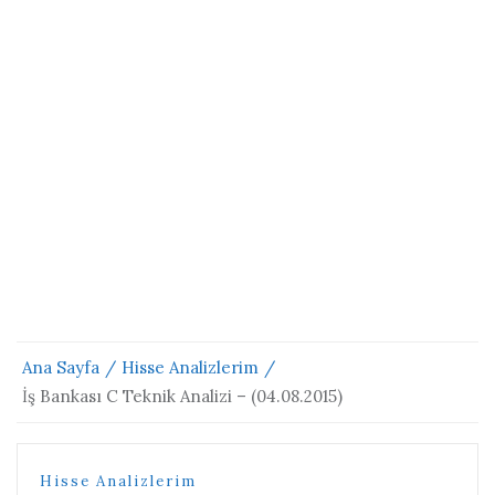
Ana Sayfa
Hisse Analizlerim
İş Bankası C Teknik Analizi – (04.08.2015)
Hisse Analizlerim