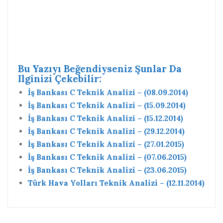
Bu Yazıyı Beğendiyseniz Şunlar Da
Ilginizi Çekebilir:
İş Bankası C Teknik Analizi – (08.09.2014)
İş Bankası C Teknik Analizi – (15.09.2014)
İş Bankası C Teknik Analizi – (15.12.2014)
İş Bankası C Teknik Analizi – (29.12.2014)
İş Bankası C Teknik Analizi – (27.01.2015)
İş Bankası C Teknik Analizi – (07.06.2015)
İş Bankası C Teknik Analizi – (23.06.2015)
Türk Hava Yolları Teknik Analizi – (12.11.2014)