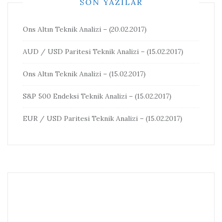
SON YAZILAR
Ons Altın Teknik Analizi – (20.02.2017)
AUD / USD Paritesi Teknik Analizi – (15.02.2017)
Ons Altın Teknik Analizi – (15.02.2017)
S&P 500 Endeksi Teknik Analizi – (15.02.2017)
EUR / USD Paritesi Teknik Analizi – (15.02.2017)