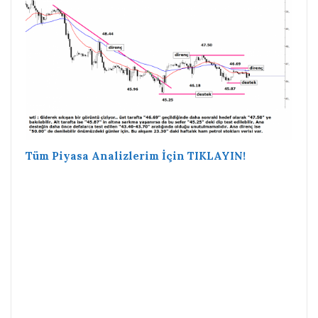
Tüm Piyasa Analizlerim İçin TIKLAYIN!