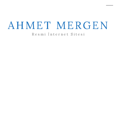
AHMET MERGEN
Resmi İnternet Sitesi