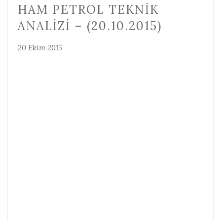
HAM PETROL TEKNIK
ANALIZI – (20.10.2015)
20 Ekim 2015