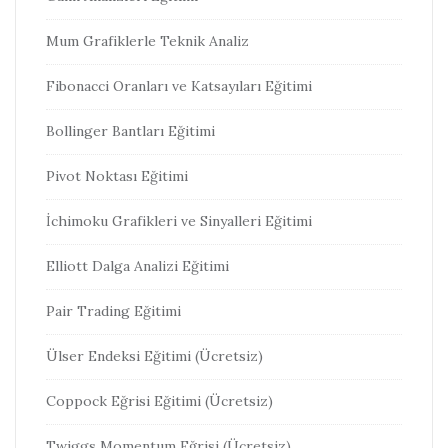
Mum Grafiklerle Teknik Analiz
Fibonacci Oranları ve Katsayıları Eğitimi
Bollinger Bantları Eğitimi
Pivot Noktası Eğitimi
İchimoku Grafikleri ve Sinyalleri Eğitimi
Elliott Dalga Analizi Eğitimi
Pair Trading Eğitimi
Ülser Endeksi Eğitimi (Ücretsiz)
Coppock Eğrisi Eğitimi (Ücretsiz)
Twiggs Momentum Eğrisi (Ücretsiz)