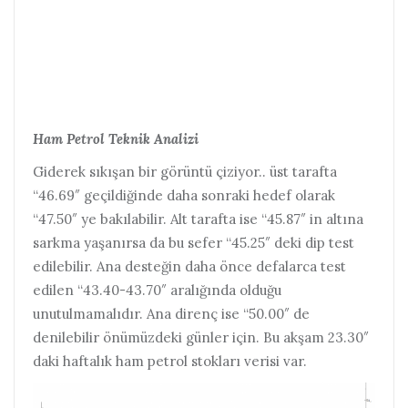
Ham Petrol Teknik Analizi
Giderek sıkışan bir görüntü çiziyor.. üst tarafta
“46.69″ geçildiğinde daha sonraki hedef olarak
“47.50″ ye bakılabilir. Alt tarafta ise “45.87″ in altına
sarkma yaşanırsa da bu sefer “45.25″ deki dip test
edilebilir. Ana desteğin daha önce defalarca test
edilen “43.40-43.70″ aralığında olduğu
unutulmamalıdır. Ana direnç ise “50.00″ de
denilebilir önümüzdeki günler için. Bu akşam 23.30″
daki haftalık ham petrol stokları verisi var.