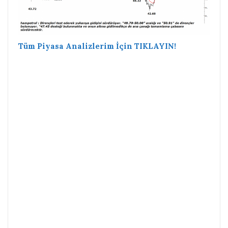
Tüm Piyasa Analizlerim İçin TIKLAYIN!