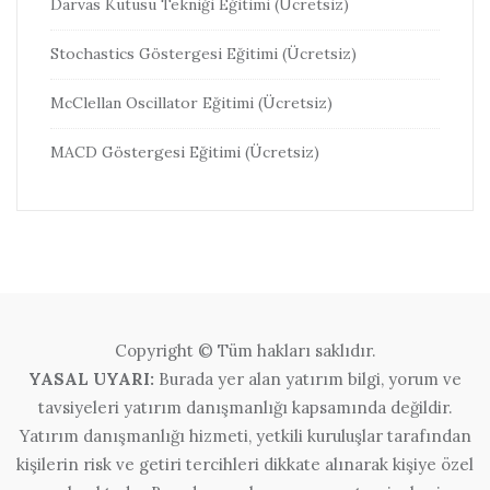
Darvas Kutusu Tekniği Eğitimi (Ücretsiz)
Stochastics Göstergesi Eğitimi (Ücretsiz)
McClellan Oscillator Eğitimi (Ücretsiz)
MACD Göstergesi Eğitimi (Ücretsiz)
Copyright © Tüm hakları saklıdır.
YASAL UYARI:
Burada yer alan yatırım bilgi, yorum ve
tavsiyeleri yatırım danışmanlığı kapsamında değildir.
Yatırım danışmanlığı hizmeti, yetkili kuruluşlar tarafından
kişilerin risk ve getiri tercihleri dikkate alınarak kişiye özel