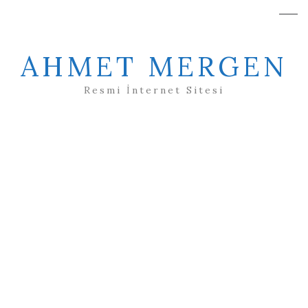
AHMET MERGEN
Resmi İnternet Sitesi