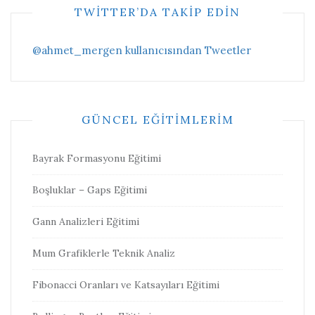
TWITTER’DA TAKIP EDIN
@ahmet_mergen kullanıcısından Tweetler
GÜNCEL EĞITIMLERIM
Bayrak Formasyonu Eğitimi
Boşluklar – Gaps Eğitimi
Gann Analizleri Eğitimi
Mum Grafiklerle Teknik Analiz
Fibonacci Oranları ve Katsayıları Eğitimi