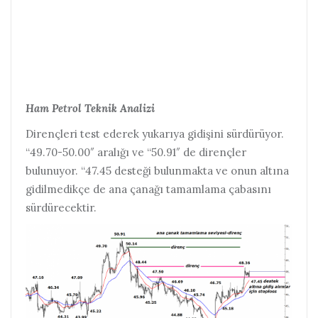
Ham Petrol Teknik Analizi
Dirençleri test ederek yukarıya gidişini sürdürüyor.
“49.70-50.00″ aralığı ve “50.91″ de dirençler
bulunuyor. “47.45 desteği bulunmakta ve onun altına
gidilmedikçe de ana çanağı tamamlama çabasını
sürdürecektir.