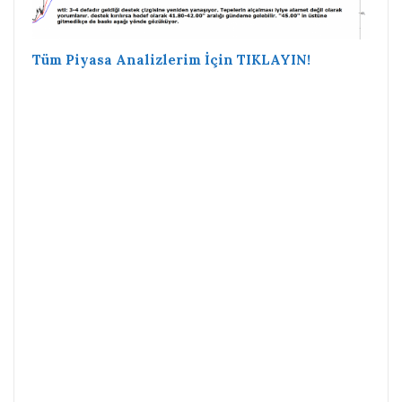
Tüm Piyasa Analizlerim İçin TIKLAYIN!