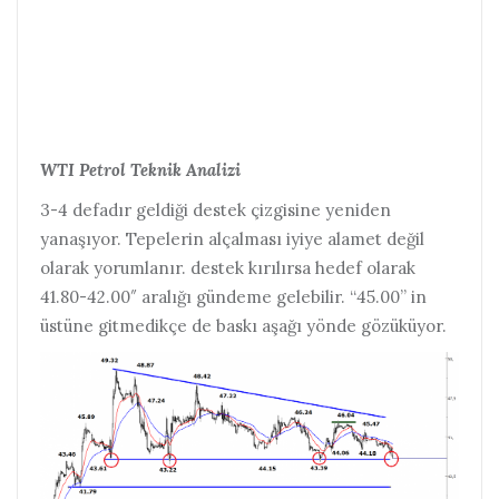
WTI Petrol Teknik Analizi
3-4 defadır geldiği destek çizgisine yeniden
yanaşıyor. Tepelerin alçalması iyiye alamet değil
olarak yorumlanır. destek kırılırsa hedef olarak
41.80-42.00″ aralığı gündeme gelebilir. “45.00” in
üstüne gitmedikçe de baskı aşağı yönde gözüküyor.