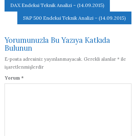
Yazı
DAX Endeksi Teknik Analizi – (14.09.2015)
gezinmesi
S&P 500 Endeksi Teknik Analizi – (14.09.2015)
Yorumunuzla Bu Yazıya Katkıda
Bulunun
E-posta adresiniz yayınlanmayacak.
Gerekli alanlar
*
ile
işaretlenmişlerdir
Yorum
*