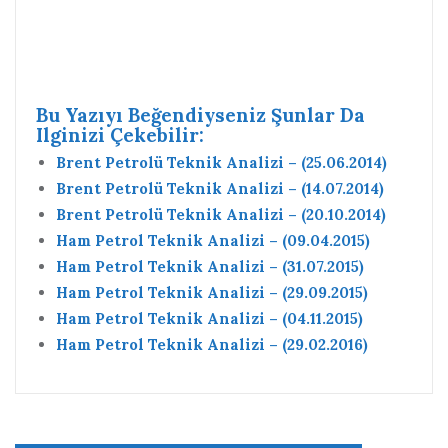
Bu Yazıyı Beğendiyseniz Şunlar Da
Ilginizi Çekebilir:
Brent Petrolü Teknik Analizi – (25.06.2014)
Brent Petrolü Teknik Analizi – (14.07.2014)
Brent Petrolü Teknik Analizi – (20.10.2014)
Ham Petrol Teknik Analizi – (09.04.2015)
Ham Petrol Teknik Analizi – (31.07.2015)
Ham Petrol Teknik Analizi – (29.09.2015)
Ham Petrol Teknik Analizi – (04.11.2015)
Ham Petrol Teknik Analizi – (29.02.2016)