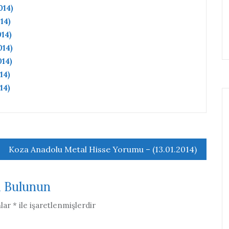
014)
14)
14)
014)
014)
14)
14)
Koza Anadolu Metal Hisse Yorumu – (13.01.2014)
a Bulunun
nlar
*
ile işaretlenmişlerdir