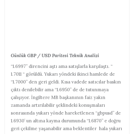
Günlük GBP / USD Paritesi Teknik Analizi
“1.6997” direncini aştı ama satışlarla karşılaştı. “
1.7011 “ görüldü. Yukarı yöndeki ikinci hamlede de
“1.7000” den geri geldi. Kısa vadede satıcılar baskın
çıktı denilebilir ama “1.6950” de de tutunmaya
çalışıyor. İngiltere MB başkanının faiz yakın
zamanda artırılabilir şeklindeki konuşmaları
sonrasında yukarı yönde hareketlenen “gbpusd” de
1.6930’ un altına kayma durumunda “1.6870” e doğru
geri çekilme yaşanabilir ama beklentiler hala yukarı