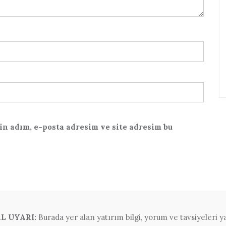
n adım, e-posta adresim ve site adresim bu
L UYARI:
Burada yer alan yatırım bilgi, yorum ve tavsiyeleri 