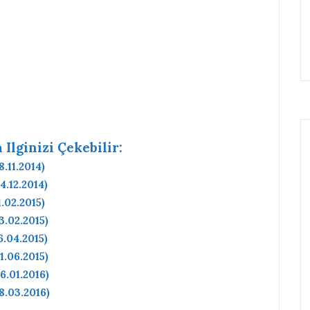
Ilginizi Çekebilir:
.11.2014)
.12.2014)
.02.2015)
.02.2015)
.04.2015)
.06.2015)
6.01.2016)
8.03.2016)