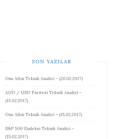
SON YAZILAR
Ons Altın Teknik Analizi – (20.02.2017)
AUD / USD Paritesi Teknik Analizi –
(15.02.2017)
Ons Altın Teknik Analizi – (15.02.2017)
S&P 500 Endeksi Teknik Analizi –
(15.02.2017)