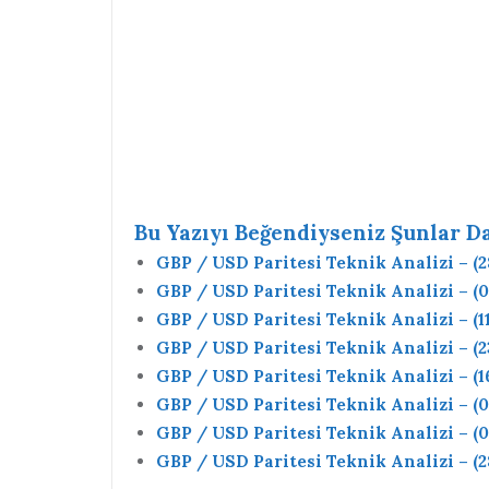
Bu Yazıyı Beğendiyseniz Şunlar Da 
GBP / USD Paritesi Teknik Analizi – (28
GBP / USD Paritesi Teknik Analizi – (04
GBP / USD Paritesi Teknik Analizi – (11
GBP / USD Paritesi Teknik Analizi – (23
GBP / USD Paritesi Teknik Analizi – (16
GBP / USD Paritesi Teknik Analizi – (01
GBP / USD Paritesi Teknik Analizi – (0
GBP / USD Paritesi Teknik Analizi – (2