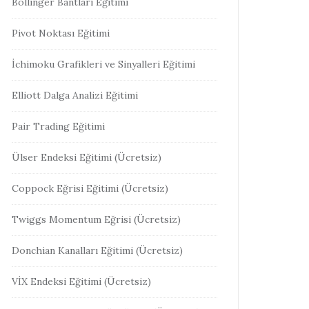
Bollinger Bantları Eğitimi
Pivot Noktası Eğitimi
İchimoku Grafikleri ve Sinyalleri Eğitimi
Elliott Dalga Analizi Eğitimi
Pair Trading Eğitimi
Ülser Endeksi Eğitimi (Ücretsiz)
Coppock Eğrisi Eğitimi (Ücretsiz)
Twiggs Momentum Eğrisi (Ücretsiz)
Donchian Kanalları Eğitimi (Ücretsiz)
VİX Endeksi Eğitimi (Ücretsiz)