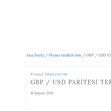
Ana Sayfa
Piyasa Analizlerim
GBP / USD Pari
Piyasa Analizlerim
GBP / USD PARITESI TEKN
16 Kasım 2015