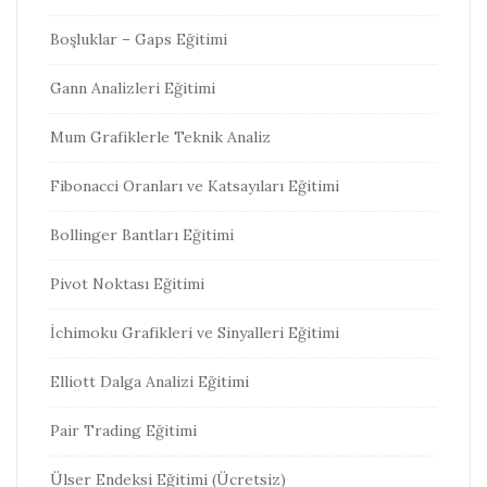
Boşluklar – Gaps Eğitimi
Gann Analizleri Eğitimi
Mum Grafiklerle Teknik Analiz
Fibonacci Oranları ve Katsayıları Eğitimi
Bollinger Bantları Eğitimi
Pivot Noktası Eğitimi
İchimoku Grafikleri ve Sinyalleri Eğitimi
Elliott Dalga Analizi Eğitimi
Pair Trading Eğitimi
Ülser Endeksi Eğitimi (Ücretsiz)