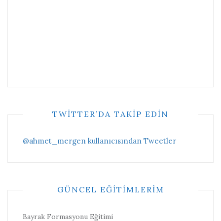
TWITTER’DA TAKIP EDIN
@ahmet_mergen kullanıcısından Tweetler
GÜNCEL EĞITIMLERIM
Bayrak Formasyonu Eğitimi