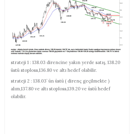
strateji 1 : 138.03 direncine yakın yerde satış, 138.20
üstü stoploss,136.80 ve altı hedef olabilir.
strateji 2 : 138.03’ ün üstü ( direnç geçilmekte )
alım,137.80 ve altı stoploss,139.20 ve üstü hedef
olabilir.