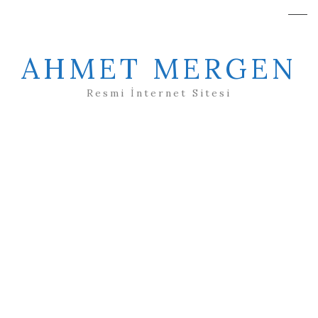
AHMET MERGEN
Resmi İnternet Sitesi