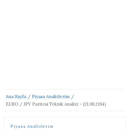
Ana Sayfa
Piyasa Analizlerim
EURO / JPY Paritesi Teknik Analizi – (21.08.2014)
Piyasa Analizlerim