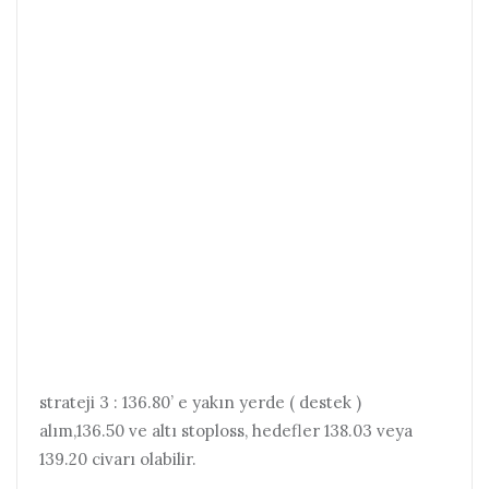
strateji 3 : 136.80’ e yakın yerde ( destek )
alım,136.50 ve altı stoploss, hedefler 138.03 veya
139.20 civarı olabilir.