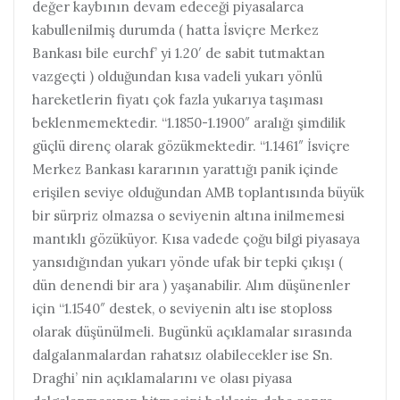
değer kaybının devam edeceği piyasalarca
kabullenilmiş durumda ( hatta İsviçre Merkez
Bankası bile eurchf’ yi 1.20′ de sabit tutmaktan
vazgeçti ) olduğundan kısa vadeli yukarı yönlü
hareketlerin fiyatı çok fazla yukarıya taşıması
beklenmemektedir. “1.1850-1.1900″ aralığı şimdilik
güçlü direnç olarak gözükmektedir. “1.1461″ İsviçre
Merkez Bankası kararının yarattığı panik içinde
erişilen seviye olduğundan AMB toplantısında büyük
bir sürpriz olmazsa o seviyenin altına inilmemesi
mantıklı gözüküyor. Kısa vadede çoğu bilgi piyasaya
yansıdığından yukarı yönde ufak bir tepki çıkışı (
dün denendi bir ara ) yaşanabilir. Alım düşünenler
için “1.1540″ destek, o seviyenin altı ise stoploss
olarak düşünülmeli. Bugünkü açıklamalar sırasında
dalgalanmalardan rahatsız olabilecekler ise Sn.
Draghi’ nin açıklamalarını ve olası piyasa