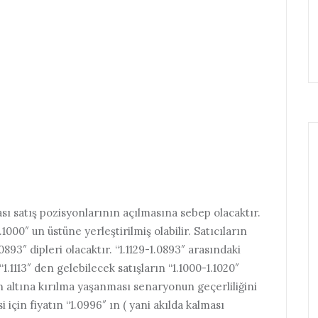
sı satış pozisyonlarının açılmasına sebep olacaktır.
1000″ un üstüne yerleştirilmiş olabilir. Satıcıların
0893″ dipleri olacaktır. “1.1129-1.0893″ arasındaki
113″ den gelebilecek satışların “1.1000-1.1020″
in altına kırılma yaşanması senaryonun geçerliliğini
 için fiyatın “1.0996″ ın ( yani akılda kalması