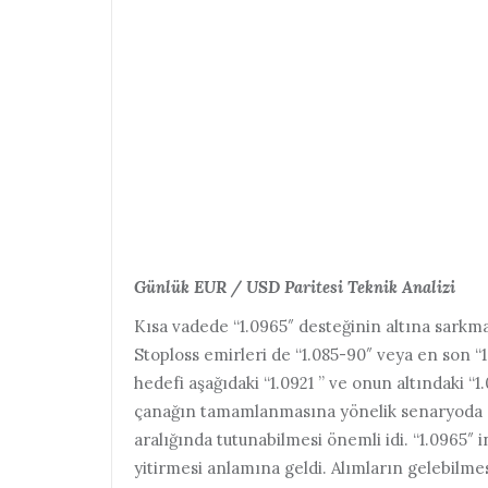
Günlük EUR / USD Paritesi Teknik Analizi
Kısa vadede “1.0965″ desteğinin altına sarkma
Stoploss emirleri de “1.085-90″ veya en son “1.
hedefi aşağıdaki “1.0921 ” ve onun altındaki “1.
çanağın tamamlanmasına yönelik senaryoda “1.1
aralığında tutunabilmesi önemli idi. “1.0965″ 
yitirmesi anlamına geldi. Alımların gelebilmesi