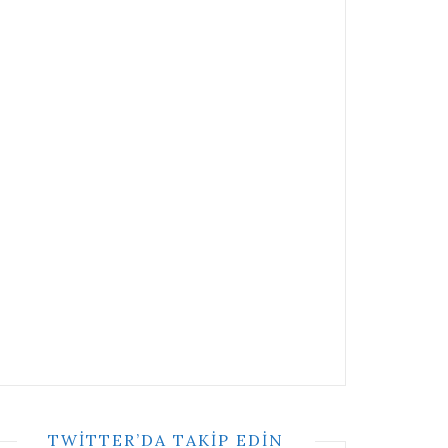
TWITTER’DA TAKIP EDIN