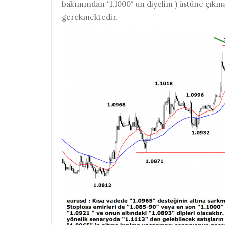
bakımından “1.1000″ un diyelim ) üstüne çıkma
gerekmektedir.