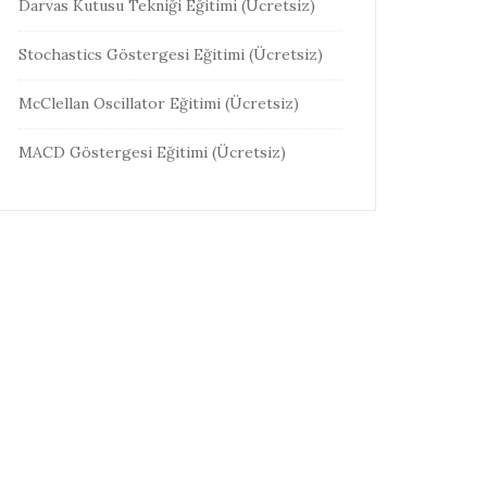
Darvas Kutusu Tekniği Eğitimi (Ücretsiz)
Stochastics Göstergesi Eğitimi (Ücretsiz)
McClellan Oscillator Eğitimi (Ücretsiz)
MACD Göstergesi Eğitimi (Ücretsiz)