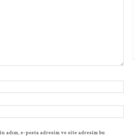
n adım, e-posta adresim ve site adresim bu