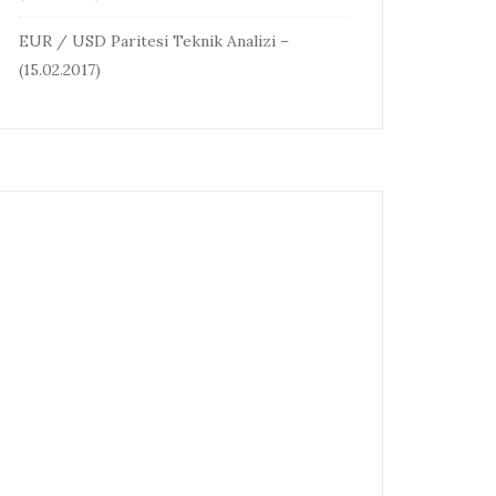
EUR / USD Paritesi Teknik Analizi –
(15.02.2017)