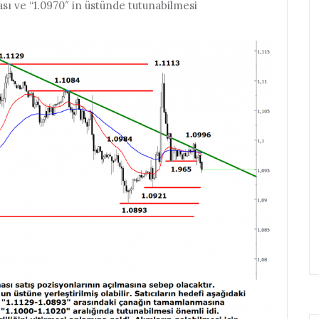
sı ve “1.0970″ in üstünde tutunabilmesi