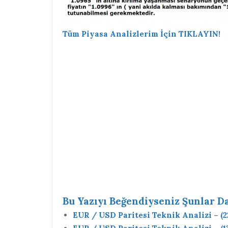
Tüm Piyasa Analizlerim İçin TIKLAYIN!
Bu Yazıyı Beğendiyseniz Şunlar Da 
EUR / USD Paritesi Teknik Analizi – (22