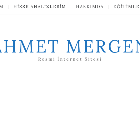
IM
HISSE ANALIZLERIM
HAKKIMDA
EĞITIMLE
AHMET MERGE
Resmi İnternet Sitesi