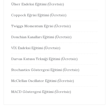
Ülser Endeksi Eğitimi (Ücretsiz)
Coppock Eğrisi Eğitimi (Ücretsiz)
Twiggs Momentum Eğrisi (Ücretsiz)
Donchian Kanalları Eğitimi (Ücretsiz)
VİX Endeksi Eğitimi (Ücretsiz)
Darvas Kutusu Tekniği Eğitimi (Ücretsiz)
Stochastics Göstergesi Eğitimi (Ücretsiz)
McClellan Oscillator Eğitimi (Ücretsiz)
MACD Göstergesi Eğitimi (Ücretsiz)