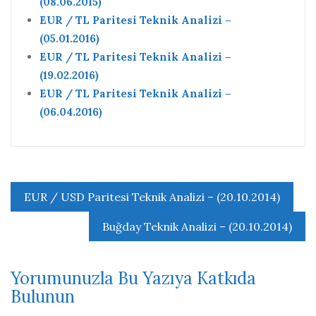
(08.06.2015)
EUR / TL Paritesi Teknik Analizi –
(05.01.2016)
EUR / TL Paritesi Teknik Analizi –
(19.02.2016)
EUR / TL Paritesi Teknik Analizi –
(06.04.2016)
Yazı
EUR / USD Paritesi Teknik Analizi – (20.10.2014)
gezinmesi
Buğday Teknik Analizi – (20.10.2014)
Yorumunuzla Bu Yazıya Katkıda
Bulunun