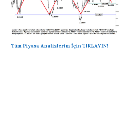
Tüm Piyasa Analizlerim İçin TIKLAYIN!