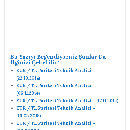
Bu Yazıyı Beğendiyseniz Şunlar Da
Ilginizi Çekebilir:
EUR / TL Paritesi Teknik Analizi –
(22.10.2014)
EUR / TL Paritesi Teknik Analizi –
(06.11.2014)
EUR / TL Paritesi Teknik Analizi – (17.11.2014)
EUR / TL Paritesi Teknik Analizi –
(10.03.2015)
EUR / TL Paritesi Teknik Analizi –