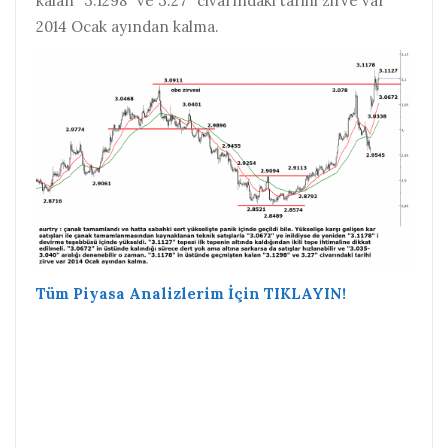
kalan “3.1298” ve 3.27″ civarındaki tarihi zirve var
2014 Ocak ayından kalma.
Tüm Piyasa Analizlerim İçin TIKLAYIN!