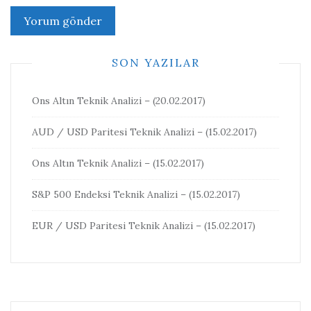
SON YAZILAR
Ons Altın Teknik Analizi – (20.02.2017)
AUD / USD Paritesi Teknik Analizi – (15.02.2017)
Ons Altın Teknik Analizi – (15.02.2017)
S&P 500 Endeksi Teknik Analizi – (15.02.2017)
EUR / USD Paritesi Teknik Analizi – (15.02.2017)