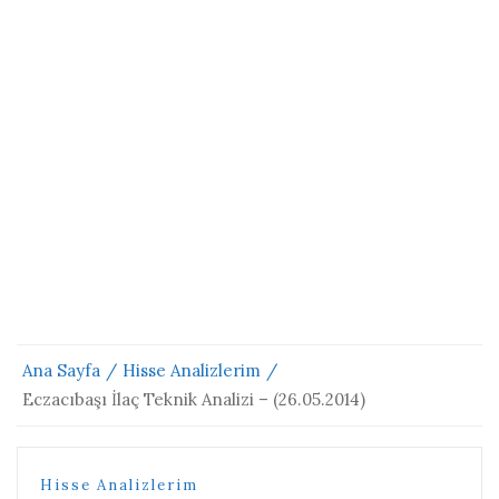
Ana Sayfa
Hisse Analizlerim
Eczacıbaşı İlaç Teknik Analizi – (26.05.2014)
Hisse Analizlerim