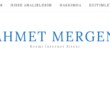
IM
HISSE ANALIZLERIM
HAKKIMDA
EĞITIMLE
AHMET MERGE
Resmi İnternet Sitesi