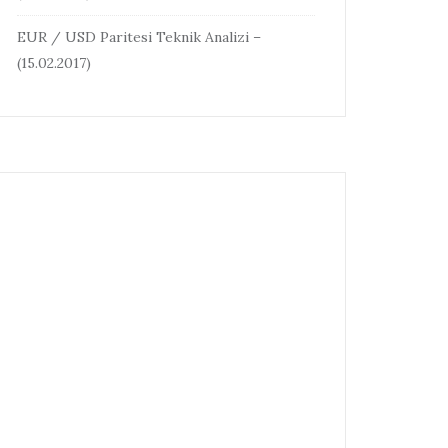
EUR / USD Paritesi Teknik Analizi –
(15.02.2017)