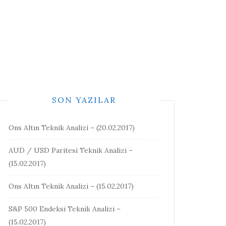
SON YAZILAR
Ons Altın Teknik Analizi – (20.02.2017)
AUD / USD Paritesi Teknik Analizi –
(15.02.2017)
Ons Altın Teknik Analizi – (15.02.2017)
S&P 500 Endeksi Teknik Analizi –
(15.02.2017)