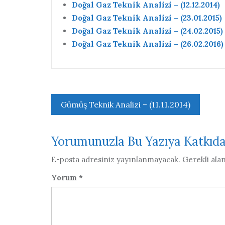
Doğal Gaz Teknik Analizi – (12.12.2014)
Doğal Gaz Teknik Analizi – (23.01.2015)
Doğal Gaz Teknik Analizi – (24.02.2015)
Doğal Gaz Teknik Analizi – (26.02.2016)
Yazı
Gümüş Teknik Analizi – (11.11.2014)
gezinmesi
Yorumunuzla Bu Yazıya Katkıd
E-posta adresiniz yayınlanmayacak.
Gerekli ala
Yorum
*