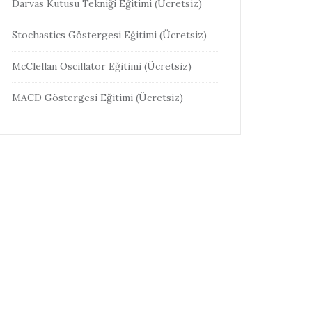
Darvas Kutusu Tekniği Eğitimi (Ücretsiz)
Stochastics Göstergesi Eğitimi (Ücretsiz)
McClellan Oscillator Eğitimi (Ücretsiz)
MACD Göstergesi Eğitimi (Ücretsiz)