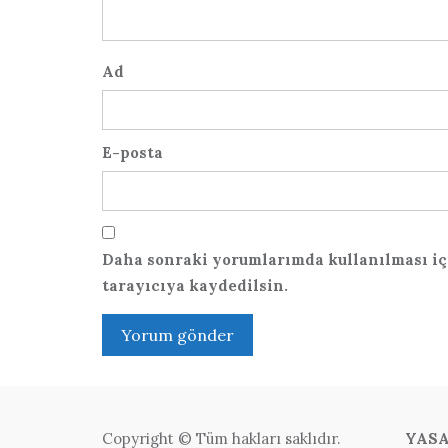
Ad
E-posta
Daha sonraki yorumlarımda kullanılması içi
tarayıcıya kaydedilsin.
Copyright © Tüm hakları saklıdır.
YASA