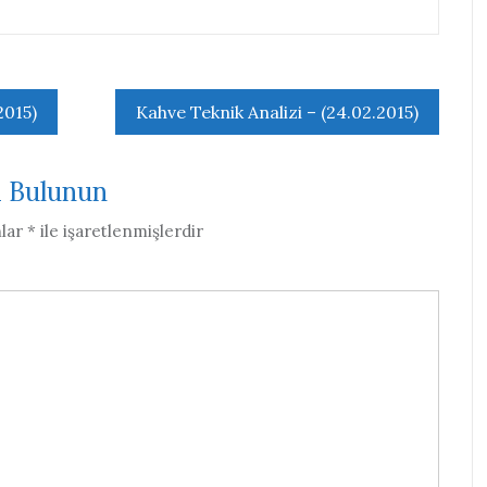
2015)
Kahve Teknik Analizi – (24.02.2015)
a Bulunun
nlar
*
ile işaretlenmişlerdir