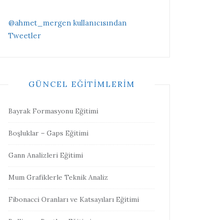
@ahmet_mergen kullanıcısından
Tweetler
GÜNCEL EĞITIMLERIM
Bayrak Formasyonu Eğitimi
Boşluklar – Gaps Eğitimi
Gann Analizleri Eğitimi
Mum Grafiklerle Teknik Analiz
Fibonacci Oranları ve Katsayıları Eğitimi