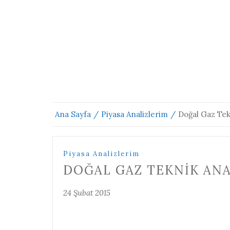
Ana Sayfa
Piyasa Analizlerim
Doğal Gaz Tekn
Piyasa Analizlerim
DOĞAL GAZ TEKNIK ANALI
24 Şubat 2015