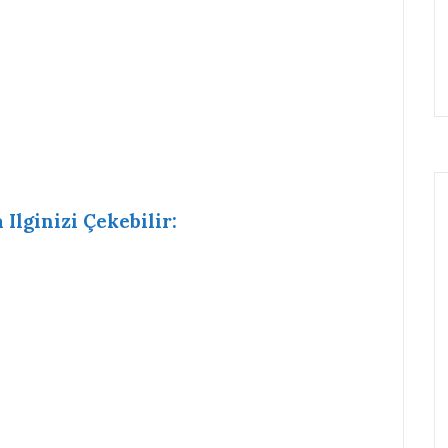
Ilginizi Çekebilir: