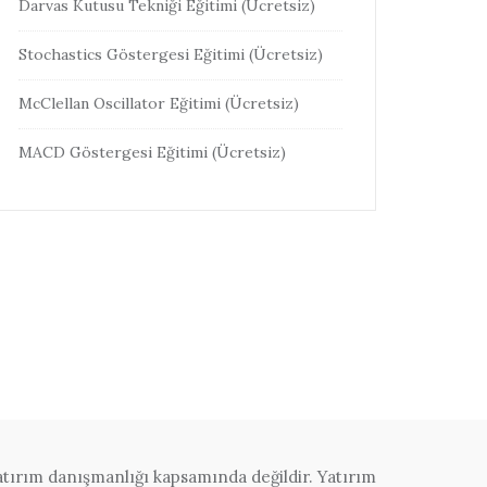
Darvas Kutusu Tekniği Eğitimi (Ücretsiz)
Stochastics Göstergesi Eğitimi (Ücretsiz)
McClellan Oscillator Eğitimi (Ücretsiz)
MACD Göstergesi Eğitimi (Ücretsiz)
yatırım danışmanlığı kapsamında değildir. Yatırım