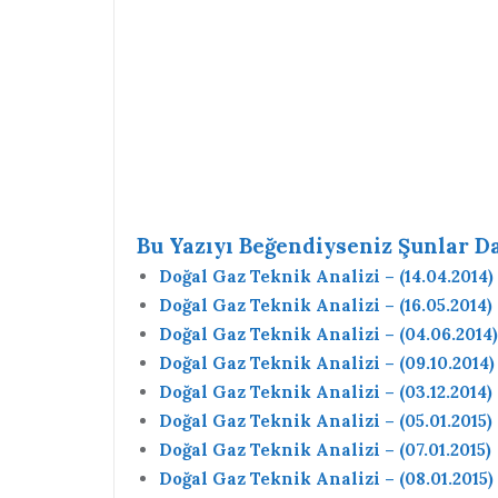
Bu Yazıyı Beğendiyseniz Şunlar Da 
Doğal Gaz Teknik Analizi – (14.04.2014)
Doğal Gaz Teknik Analizi – (16.05.2014)
Doğal Gaz Teknik Analizi – (04.06.2014)
Doğal Gaz Teknik Analizi – (09.10.2014)
Doğal Gaz Teknik Analizi – (03.12.2014)
Doğal Gaz Teknik Analizi – (05.01.2015)
Doğal Gaz Teknik Analizi – (07.01.2015)
Doğal Gaz Teknik Analizi – (08.01.2015)