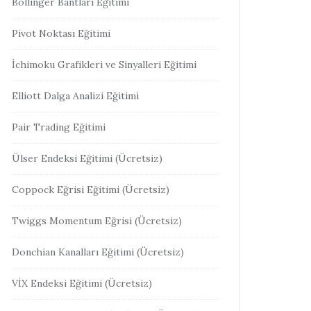
Bollinger Bantları Eğitimi
Pivot Noktası Eğitimi
İchimoku Grafikleri ve Sinyalleri Eğitimi
Elliott Dalga Analizi Eğitimi
Pair Trading Eğitimi
Ülser Endeksi Eğitimi (Ücretsiz)
Coppock Eğrisi Eğitimi (Ücretsiz)
Twiggs Momentum Eğrisi (Ücretsiz)
Donchian Kanalları Eğitimi (Ücretsiz)
VİX Endeksi Eğitimi (Ücretsiz)