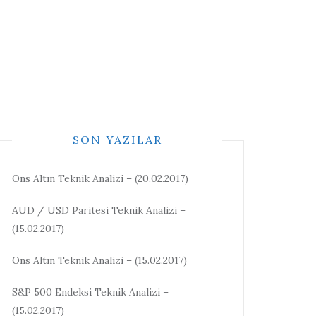
SON YAZILAR
Ons Altın Teknik Analizi – (20.02.2017)
AUD / USD Paritesi Teknik Analizi –
(15.02.2017)
Ons Altın Teknik Analizi – (15.02.2017)
S&P 500 Endeksi Teknik Analizi –
(15.02.2017)