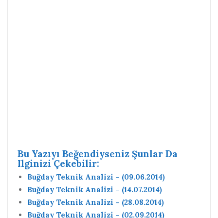
Bu Yazıyı Beğendiyseniz Şunlar Da
Ilginizi Çekebilir:
Buğday Teknik Analizi – (09.06.2014)
Buğday Teknik Analizi – (14.07.2014)
Buğday Teknik Analizi – (28.08.2014)
Buğday Teknik Analizi – (02.09.2014)