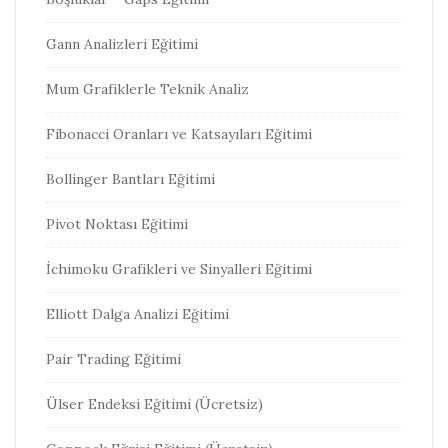
Gann Analizleri Eğitimi
Mum Grafiklerle Teknik Analiz
Fibonacci Oranları ve Katsayıları Eğitimi
Bollinger Bantları Eğitimi
Pivot Noktası Eğitimi
İchimoku Grafikleri ve Sinyalleri Eğitimi
Elliott Dalga Analizi Eğitimi
Pair Trading Eğitimi
Ülser Endeksi Eğitimi (Ücretsiz)