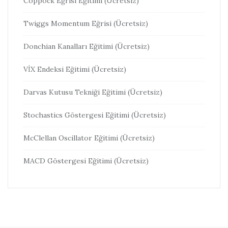
Coppock Eğrisi Eğitimi (Ücretsiz)
Twiggs Momentum Eğrisi (Ücretsiz)
Donchian Kanalları Eğitimi (Ücretsiz)
VİX Endeksi Eğitimi (Ücretsiz)
Darvas Kutusu Tekniği Eğitimi (Ücretsiz)
Stochastics Göstergesi Eğitimi (Ücretsiz)
McClellan Oscillator Eğitimi (Ücretsiz)
MACD Göstergesi Eğitimi (Ücretsiz)