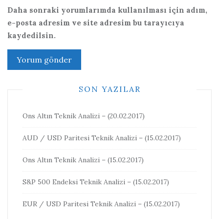
Daha sonraki yorumlarımda kullanılması için adım,
e-posta adresim ve site adresim bu tarayıcıya
kaydedilsin.
SON YAZILAR
Ons Altın Teknik Analizi – (20.02.2017)
AUD / USD Paritesi Teknik Analizi – (15.02.2017)
Ons Altın Teknik Analizi – (15.02.2017)
S&P 500 Endeksi Teknik Analizi – (15.02.2017)
EUR / USD Paritesi Teknik Analizi – (15.02.2017)