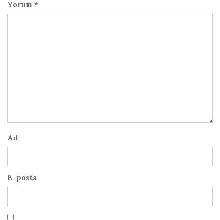
Yorum
*
Ad
E-posta