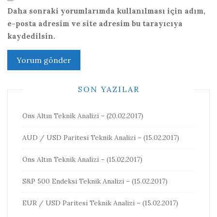
Daha sonraki yorumlarımda kullanılması için adım,
e-posta adresim ve site adresim bu tarayıcıya
kaydedilsin.
SON YAZILAR
Ons Altın Teknik Analizi – (20.02.2017)
AUD / USD Paritesi Teknik Analizi – (15.02.2017)
Ons Altın Teknik Analizi – (15.02.2017)
S&P 500 Endeksi Teknik Analizi – (15.02.2017)
EUR / USD Paritesi Teknik Analizi – (15.02.2017)