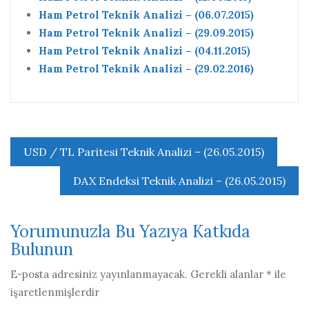
Ham Petrol Teknik Analizi – (06.07.2015)
Ham Petrol Teknik Analizi – (29.09.2015)
Ham Petrol Teknik Analizi – (04.11.2015)
Ham Petrol Teknik Analizi – (29.02.2016)
Yazı
USD / TL Paritesi Teknik Analizi – (26.05.2015)
gezinmesi
DAX Endeksi Teknik Analizi – (26.05.2015)
Yorumunuzla Bu Yazıya Katkıda
Bulunun
E-posta adresiniz yayınlanmayacak.
Gerekli alanlar
*
ile
işaretlenmişlerdir