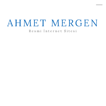
AHMET MERGEN
Resmi İnternet Sitesi