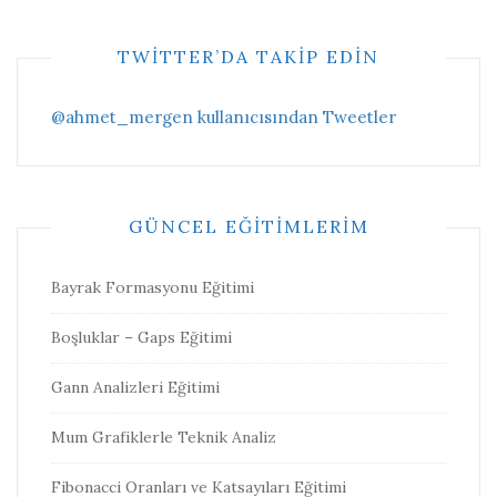
TWITTER’DA TAKIP EDIN
@ahmet_mergen kullanıcısından Tweetler
GÜNCEL EĞITIMLERIM
Bayrak Formasyonu Eğitimi
Boşluklar – Gaps Eğitimi
Gann Analizleri Eğitimi
Mum Grafiklerle Teknik Analiz
Fibonacci Oranları ve Katsayıları Eğitimi