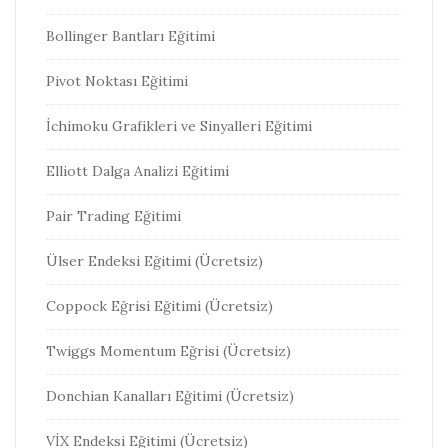
Bollinger Bantları Eğitimi
Pivot Noktası Eğitimi
İchimoku Grafikleri ve Sinyalleri Eğitimi
Elliott Dalga Analizi Eğitimi
Pair Trading Eğitimi
Ülser Endeksi Eğitimi (Ücretsiz)
Coppock Eğrisi Eğitimi (Ücretsiz)
Twiggs Momentum Eğrisi (Ücretsiz)
Donchian Kanalları Eğitimi (Ücretsiz)
VİX Endeksi Eğitimi (Ücretsiz)