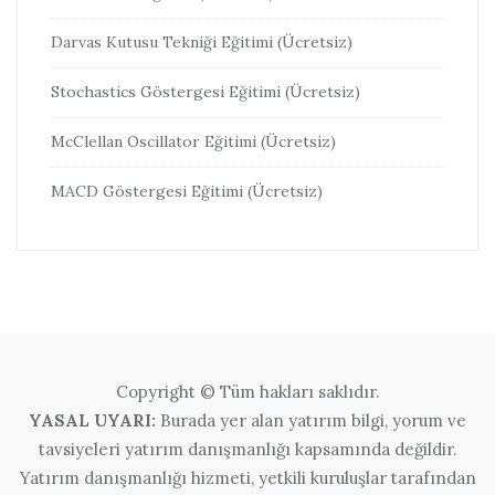
Darvas Kutusu Tekniği Eğitimi (Ücretsiz)
Stochastics Göstergesi Eğitimi (Ücretsiz)
McClellan Oscillator Eğitimi (Ücretsiz)
MACD Göstergesi Eğitimi (Ücretsiz)
Copyright © Tüm hakları saklıdır.
YASAL UYARI:
Burada yer alan yatırım bilgi, yorum ve
tavsiyeleri yatırım danışmanlığı kapsamında değildir.
Yatırım danışmanlığı hizmeti, yetkili kuruluşlar tarafından