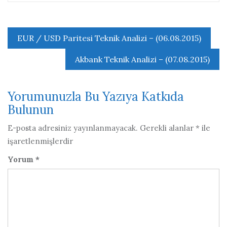
Yazı
EUR / USD Paritesi Teknik Analizi – (06.08.2015)
gezinmesi
Akbank Teknik Analizi – (07.08.2015)
Yorumunuzla Bu Yazıya Katkıda
Bulunun
E-posta adresiniz yayınlanmayacak.
Gerekli alanlar
*
ile
işaretlenmişlerdir
Yorum
*