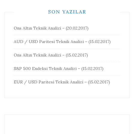
SON YAZILAR
Ons Altın Teknik Analizi – (20.02.2017)
AUD / USD Paritesi Teknik Analizi – (15.02.2017)
Ons Altın Teknik Analizi – (15.02.2017)
S&P 500 Endeksi Teknik Analizi – (15.02.2017)
EUR / USD Paritesi Teknik Analizi – (15.02.2017)