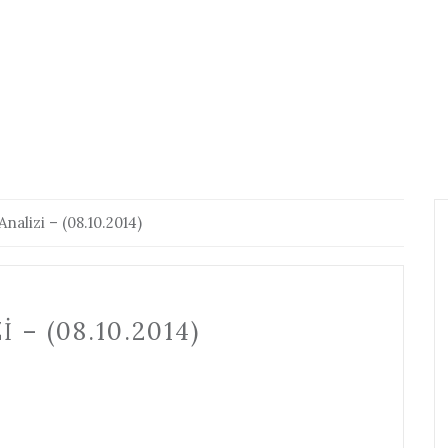
Analizi – (08.10.2014)
 – (08.10.2014)