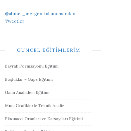
@ahmet_mergen kullanıcısından
Tweetler
GÜNCEL EĞITIMLERIM
Bayrak Formasyonu Eğitimi
Boşluklar – Gaps Eğitimi
Gann Analizleri Eğitimi
Mum Grafiklerle Teknik Analiz
Fibonacci Oranları ve Katsayıları Eğitimi