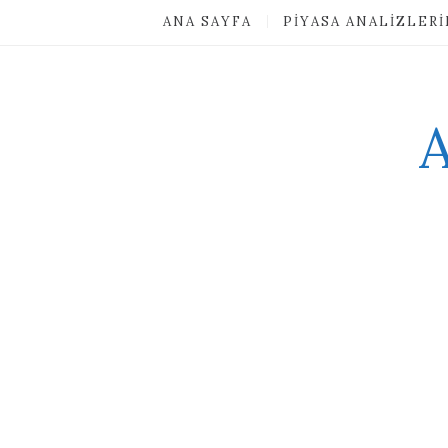
ANA SAYFA
PIYASA ANALIZLER