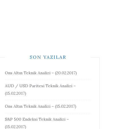
SON YAZILAR
Ons Altın Teknik Analizi – (20.02.2017)
AUD / USD Paritesi Teknik Analizi –
(15.02.2017)
Ons Altın Teknik Analizi – (15.02.2017)
S&P 500 Endeksi Teknik Analizi –
(15.02.2017)