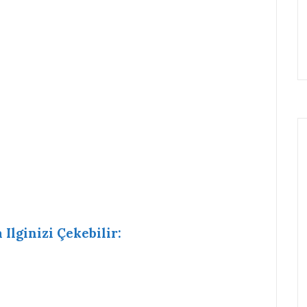
Ilginizi Çekebilir: