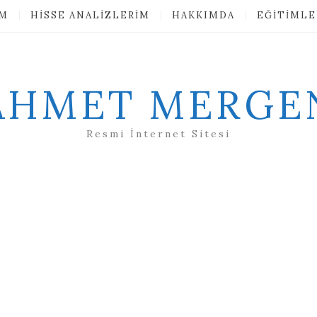
IM
HISSE ANALIZLERIM
HAKKIMDA
EĞITIMLE
AHMET MERGE
Resmi İnternet Sitesi