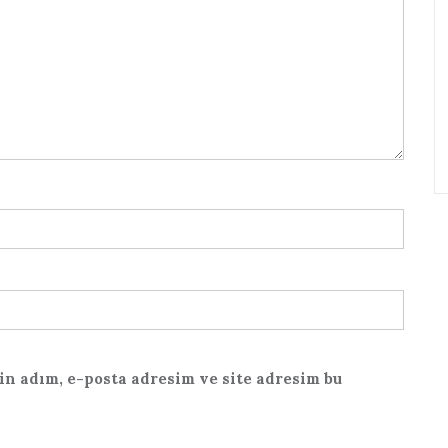
n adım, e-posta adresim ve site adresim bu