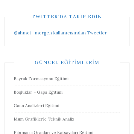
TWITTER’DA TAKIP EDIN
@ahmet_mergen kullanıcısından Tweetler
GÜNCEL EĞITIMLERIM
Bayrak Formasyonu Eğitimi
Boşluklar – Gaps Eğitimi
Gann Analizleri Eğitimi
Mum Grafiklerle Teknik Analiz
Fibonacci Oranları ve Katsayıları Eğitimi