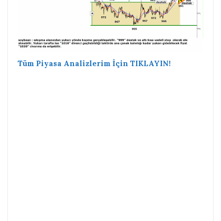
Tüm Piyasa Analizlerim İçin TIKLAYIN!