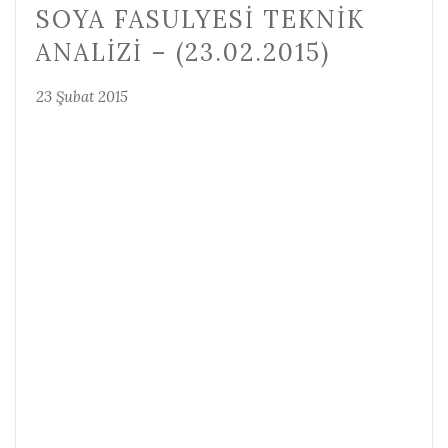
SOYA FASULYESI TEKNIK
ANALIZI – (23.02.2015)
23 Şubat 2015