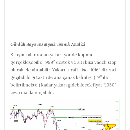
Günlük Soya Fasulyesi Teknik Analizi
Sıkışma alanından yukarı yönde kopma
gerçekleşebilir. “999″ destek ve altı kısa vadeli stop
olarak ele alınabilir. Yukarı tarafta ise “1016″ direnci
geçilebildiği taktirde ana çanak kalınlığı ( “A” ile
belirtilmekte ) kadar yukarı gidebilecek fiyat “1030″
civarına da erişebilir.