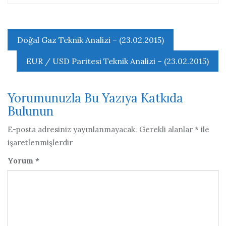
Yazı
Doğal Gaz Teknik Analizi – (23.02.2015)
gezinmesi
EUR / USD Paritesi Teknik Analizi – (23.02.2015)
Yorumunuzla Bu Yazıya Katkıda
Bulunun
E-posta adresiniz yayınlanmayacak.
Gerekli alanlar
*
ile
işaretlenmişlerdir
Yorum
*