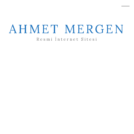
AHMET MERGEN
Resmi İnternet Sitesi