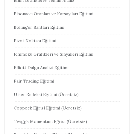
Mum Grafiklerle Teknik Analiz
Fibonacci Oranları ve Katsayıları Eğitimi
Bollinger Bantları Eğitimi
Pivot Noktası Eğitimi
İchimoku Grafikleri ve Sinyalleri Eğitimi
Elliott Dalga Analizi Eğitimi
Pair Trading Eğitimi
Ülser Endeksi Eğitimi (Ücretsiz)
Coppock Eğrisi Eğitimi (Ücretsiz)
Twiggs Momentum Eğrisi (Ücretsiz)