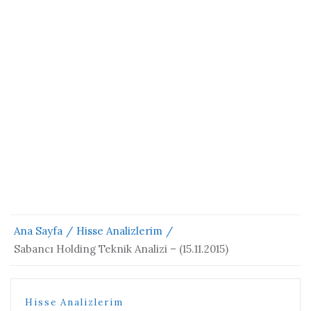
Ana Sayfa
Hisse Analizlerim
Sabancı Holding Teknik Analizi – (15.11.2015)
Hisse Analizlerim