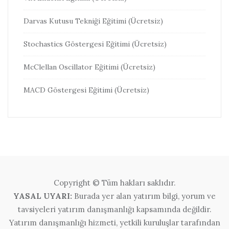
Darvas Kutusu Tekniği Eğitimi (Ücretsiz)
Stochastics Göstergesi Eğitimi (Ücretsiz)
McClellan Oscillator Eğitimi (Ücretsiz)
MACD Göstergesi Eğitimi (Ücretsiz)
Copyright © Tüm hakları saklıdır.
YASAL UYARI:
Burada yer alan yatırım bilgi, yorum ve
tavsiyeleri yatırım danışmanlığı kapsamında değildir.
Yatırım danışmanlığı hizmeti, yetkili kuruluşlar tarafından