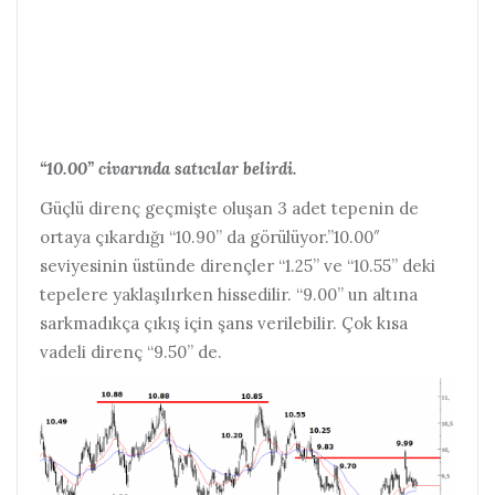
“10.00” civarında satıcılar belirdi.
Güçlü direnç geçmişte oluşan 3 adet tepenin de
ortaya çıkardığı “10.90” da görülüyor.”10.00″
seviyesinin üstünde dirençler “1.25” ve “10.55” deki
tepelere yaklaşılırken hissedilir. “9.00” un altına
sarkmadıkça çıkış için şans verilebilir. Çok kısa
vadeli direnç “9.50” de.