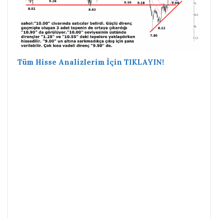
Tüm Hisse Analizlerim İçin TIKLAYIN!