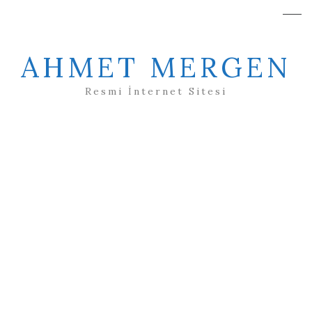
AHMET MERGEN
Resmi İnternet Sitesi