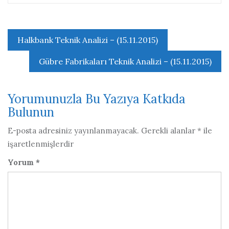
Yazı
Halkbank Teknik Analizi – (15.11.2015)
gezinmesi
Gübre Fabrikaları Teknik Analizi – (15.11.2015)
Yorumunuzla Bu Yazıya Katkıda
Bulunun
E-posta adresiniz yayınlanmayacak.
Gerekli alanlar
*
ile
işaretlenmişlerdir
Yorum
*