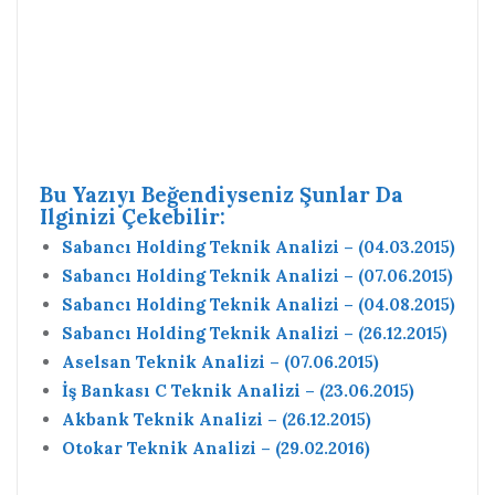
Bu Yazıyı Beğendiyseniz Şunlar Da
Ilginizi Çekebilir:
Sabancı Holding Teknik Analizi – (04.03.2015)
Sabancı Holding Teknik Analizi – (07.06.2015)
Sabancı Holding Teknik Analizi – (04.08.2015)
Sabancı Holding Teknik Analizi – (26.12.2015)
Aselsan Teknik Analizi – (07.06.2015)
İş Bankası C Teknik Analizi – (23.06.2015)
Akbank Teknik Analizi – (26.12.2015)
Otokar Teknik Analizi – (29.02.2016)